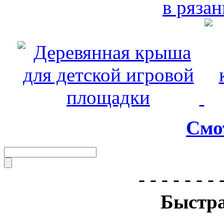
Смо
- - - - - - - 
Быстра