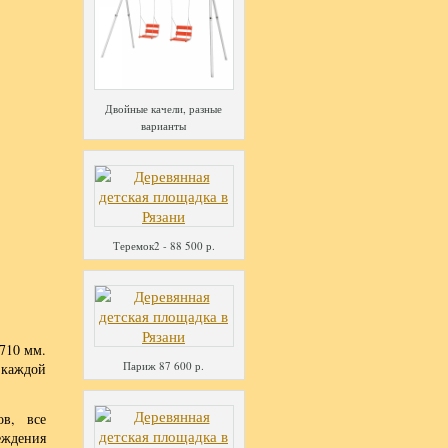
Двойные качели, разные
варианты
Теремок2 - 88 500 р.
710 мм.
Париж 87 600 р.
 каждой
ов, все
еждения