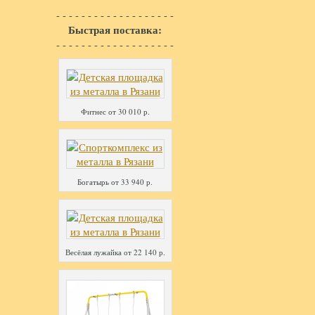
- - - - - - - - - - - - - - - - - - -
Быстрая поставка:
- - - - - - - - - - - - - - - - - - -
Фитнес от 30 010 р.
Богатырь от 33 940 р.
Весёлая лужайка от 22 140 р.