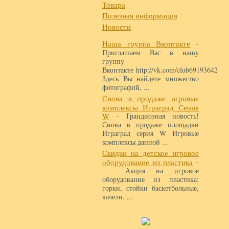
Товара
Полезная информация
Новости
Наша группа Вконтакте
-
Приглашаем Вас в нашу
группу
Вконтакте http://vk.com/club69193642
Здесь Вы найдете множество
фотографий, ...
Снова в продаже игровые
комплексы Играград Серия
W
- Грандиозная новость!
Снова в продаже площадки
Играград серия W Игровые
комплексы данной ...
Скидки на детское игровое
оборудование из пластика
-
Акция на игровое
оборудование из пластика:
горки, стойки баскетбольные,
качели, ...