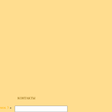
КОНТАКТЫ
емок 3
»