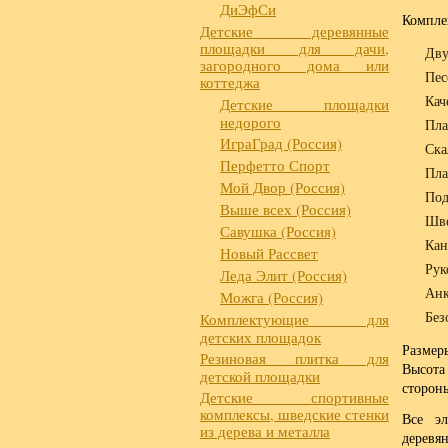
ДиЭфСи
Компле
Детские деревянные
площадки для дачи,
Дву
загородного дома или
Пес
коттеджа
Кач
Детские площадки
недорого
Пла
ИграГрад (Россия)
Ска
Перфетто Спорт
Пла
Мой Двор (Россия)
Под
Выше всех (Россия)
Шве
Савушка (Россия)
Кан
Новый Рассвет
Рук
Леда Элит (Россия)
Анк
Можга (Россия)
Без
Комплектующие для
детских площадок
Размер
Резиновая плитка для
Высота
детской площадки
сторон
Детские спортивные
комплексы, шведские стенки
Все эл
из дерева и металла
деревя