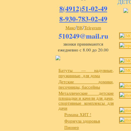
ДЕТ
8(4912)51-02-49
8-930-783-02-49
/
/
Макс
ВК
Telegram
510249@mail.ru
звонки принимаются
ежедневно с 8.00 до 20.00
Батуты — надувные,
пружинные, для дома
Детские домики,
песочницы, бассейны
Металлические детские
площадки и качели для дачи,
спортивные комплексы для
дачи
Романа ХИТ !
Формула здоровья
Пионер