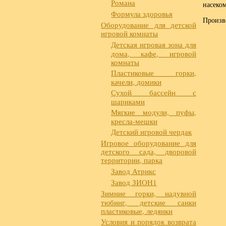
Романа
насеко
Формула здоровья
Произво
Оборудование для детской
игровой комнаты
Детская игровая зона для
дома, кафе, игровой
комнаты
Пластиковые горки,
качели, домики
Сухой бассейн с
шариками
Мягкие модули, пуфы,
кресла-мешки
Детский игровой чердак
Игровое оборудование для
детского сада, дворовой
территории, парка
Завод Атрикс
Завод ЗИОН1
Зимние горки, надувной
тюбинг, детские санки
пластиковые, ледянки
Условия и порядок возврата