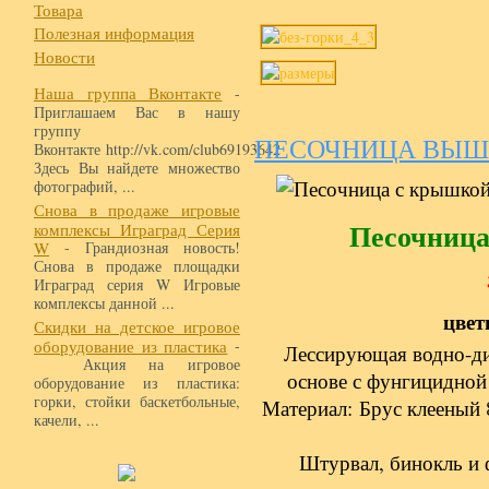
Товара
Полезная информация
Новости
Наша группа Вконтакте
-
Приглашаем Вас в нашу
группу
ПЕСОЧНИЦА ВЫШ
Вконтакте http://vk.com/club69193642
Здесь Вы найдете множество
фотографий, ...
Снова в продаже игровые
Песочница
комплексы Играград Серия
W
- Грандиозная новость!
Снова в продаже площадки
Играград серия W Игровые
комплексы данной ...
цвет
Скидки на детское игровое
оборудование из пластика
-
Лессирующая водно-ди
Акция на игровое
основе с фунгицидной
оборудование из пластика:
горки, стойки баскетбольные,
Материал: Брус клееный 
качели, ...
Штурвал, бинокль и 