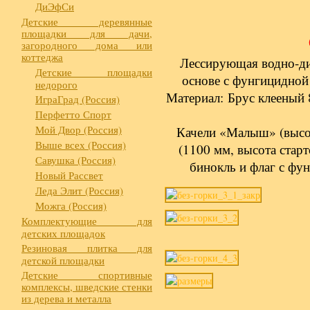
ДиЭфСи
Детские деревянные
площадки для дачи,
загородного дома или
коттеджа
Лессирующая водно-ди
Детские площадки
основе с фунгицидной
недорого
Материал: Брус клееный 
ИграГрад (Россия)
Перфетто Спорт
Мой Двор (Россия)
Качели «Малыш» (высот
Выше всех (Россия)
(1100 мм, высота стар
Савушка (Россия)
бинокль и флаг с фун
Новый Рассвет
Леда Элит (Россия)
Можга (Россия)
Комплектующие для
детских площадок
Резиновая плитка для
детской площадки
Детские спортивные
комплексы, шведские стенки
из дерева и металла