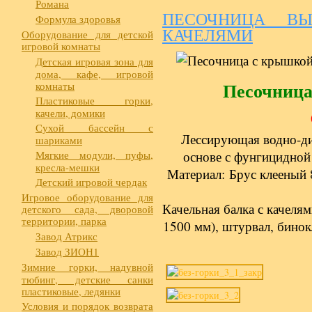
Романа
ПЕСОЧНИЦА В
Формула здоровья
КАЧЕЛЯМИ
Оборудование для детской
игровой комнаты
Детская игровая зона для
дома, кафе, игровой
Песочница
комнаты
Пластиковые горки,
качели, домики
Сухой бассейн с
Лессирующая водно-ди
шариками
Мягкие модули, пуфы,
основе с фунгицидной
кресла-мешки
Материал: Брус клееный 
Детский игровой чердак
Игровое оборудование для
Качельная балка с качел
детского сада, дворовой
территории, парка
1500 мм), штурвал, бинок
Завод Атрикс
Завод ЗИОН1
Зимние горки, надувной
тюбинг, детские санки
пластиковые, ледянки
Условия и порядок возврата