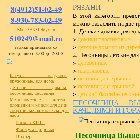
РЯЗАНИ
8(4912)51-02-49
В этой категории предст
8-930-783-02-49
можно разделить на две г
/
/
Макс
ВК
Telegram
1. Детские домики для дом
510249@mail.ru
>
домики пластиковые
>
детские домики из дере
звонки принимаются
ежедневно с 8.00 до 20.00
2. Песочницы детские для
>
деревянные
>
пластиковые
Батуты — надувные,
>
песочницы с крышей
пружинные, для дома
>
песочницы с крышкой
Детские домики,
песочницы, бассейны
>
детский бассейн-песочн
Металлические детские
ПЕСОЧНИЦА В
площадки и качели для дачи,
КАЧЕЛЯМИ И ГОР
спортивные комплексы для
дачи
Романа ХИТ !
Формула здоровья
Песочница Выше 
Пионер