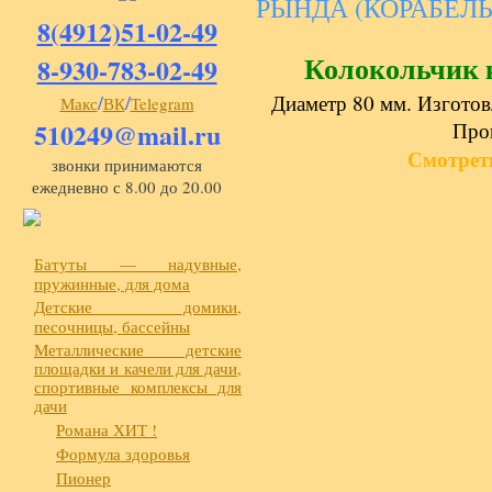
РЫНДА (КОРАБЕЛ
8(4912)51-02-49
Колокольчик
8-930-783-02-49
/
/
Диаметр 80 мм. Изготовл
Макс
ВК
Telegram
510249@mail.ru
Про
Смотрет
звонки принимаются
ежедневно с 8.00 до 20.00
Батуты — надувные,
пружинные, для дома
Детские домики,
песочницы, бассейны
Металлические детские
площадки и качели для дачи,
спортивные комплексы для
дачи
Романа ХИТ !
Формула здоровья
Пионер