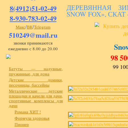
ДЕРЕВЯННАЯ ЗИ
8(4912)51-02-49
SNOW FOX», СКАТ 
8-930-783-02-49
/
/
Макс
ВК
Telegram
510249@mail.ru
звонки принимаются
Sno
ежедневно с 8.00 до 20.00
98 50
99 100
Батуты — надувные,
пружинные, для дома
Детские домики,
песочницы, бассейны
Металлические детские
площадки и качели для дачи,
спортивные комплексы для
дачи
Романа ХИТ !
Формула здоровья
Пионер