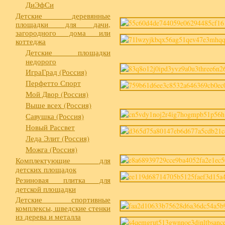
ДиЭфСи
Детские деревянные
площадки для дачи,
загородного дома или
коттеджа
Детские площадки
недорого
ИграГрад (Россия)
Перфетто Спорт
Мой Двор (Россия)
Выше всех (Россия)
Савушка (Россия)
Новый Рассвет
Леда Элит (Россия)
Можга (Россия)
Комплектующие для
детских площадок
Резиновая плитка для
детской площадки
Детские спортивные
комплексы, шведские стенки
из дерева и металла