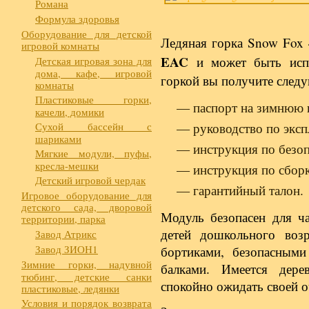
Романа
Формула здоровья
Оборудование для детской
Ледяная горка Snow Fox
игровой комнаты
EAC
и может быть испо
Детская игровая зона для
дома, кафе, игровой
горкой вы получите след
комнаты
Пластиковые горки,
— паспорт на зимнюю 
качели, домики
Сухой бассейн с
— руководство по эксп
шариками
— инструкция по безо
Мягкие модули, пуфы,
кресла-мешки
— инструкция по сборк
Детский игровой чердак
— гарантийный талон.
Игровое оборудование для
детского сада, дворовой
Модуль безопасен для ча
территории, парка
детей дошкольного возр
Завод Атрикс
Завод ЗИОН1
бортиками, безопасными
Зимние горки, надувной
балками. Имеется дер
тюбинг, детские санки
спокойно ожидать своей о
пластиковые, ледянки
Условия и порядок возврата