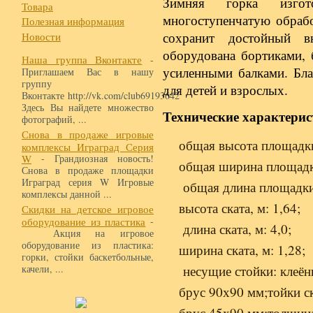
Зимняя горка изгот
Товара
многоступенчатую обраб
Полезная информация
сохранит достойный 
Новости
оборудована бортиками, 
Наша группа Вконтакте
-
усиленными балками. Бла
Приглашаем Вас в нашу
группу
для детей и взрослых.
Вконтакте http://vk.com/club69193642
Здесь Вы найдете множество
Технические характерис
фотографий, ...
Снова в продаже игровые
общая высота площадки
комплексы Играград Серия
W
- Грандиозная новость!
общая ширина площадки
Снова в продаже площадки
Играград серия W Игровые
общая длина площадки,
комплексы данной ...
высота ската, м: 1,64;
Скидки на детское игровое
оборудование из пластика
-
длина ската, м: 4,0;
Акция на игровое
оборудование из пластика:
ширина ската, м: 1,28;
горки, стойки баскетбольные,
качели, ...
несущие стойки: клеё
брус 90х90 мм;тойки ск
брус 45х90 мм;толщина 