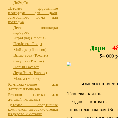
ДиЭфСи
Детские деревянные
площадки для дачи,
загородного дома или
коттеджа
Детские площадки
недорого
ИграГрад (Россия)
Перфетто Спорт
Дори
48
Мой Двор (Россия)
Выше всех (Россия)
54 000 р
Савушка (Россия)
Новый Рассвет
Леда Элит (Россия)
Можга (Россия)
Комплектация де
Комплектующие для
детских площадок
Тканевая крыша
Резиновая плитка для
детской площадки
Чердак — кровать
Детские спортивные
Горка пластиковая (Бел
комплексы, шведские стенки
из дерева и металла
Скалодром с пластиков