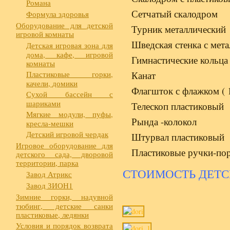
Романа
Сетчатый скалодром
Формула здоровья
Оборудование для детской
Турник металлический
игровой комнаты
Шведская стенка с мет
Детская игровая зона для
дома, кафе, игровой
Гимнастические кольца
комнаты
Пластиковые горки,
Канат
качели, домики
Флагшток с флажком ( 
Сухой бассейн с
шариками
Телескоп пластиковый
Мягкие модули, пуфы,
Рында -колокол
кресла-мешки
Детский игровой чердак
Штурвал пластиковый
Игровое оборудование для
Пластиковые ручки-пор
детского сада, дворовой
территории, парка
СТОИМОСТЬ ДЕТС
Завод Атрикс
Завод ЗИОН1
Зимние горки, надувной
тюбинг, детские санки
пластиковые, ледянки
Условия и порядок возврата