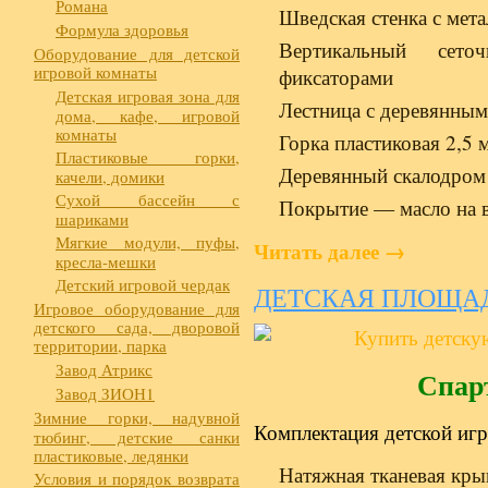
Романа
Шведская стенка с мет
Формула здоровья
Вертикальный сето
Оборудование для детской
игровой комнаты
фиксаторами
Детская игровая зона для
Лестница с деревянным
дома, кафе, игровой
комнаты
Горка пластиковая 2,5 
Пластиковые горки,
Деревянный скалодром 
качели, домики
Сухой бассейн с
Покрытие — масло на в
шариками
Мягкие модули, пуфы,
Читать далее
→
кресла-мешки
Детский игровой чердак
ДЕТСКАЯ ПЛОЩА
Игровое оборудование для
детского сада, дворовой
территории, парка
Завод Атрикс
Спар
Завод ЗИОН1
Зимние горки, надувной
Комплектация детской иг
тюбинг, детские санки
пластиковые, ледянки
Натяжная тканевая кр
Условия и порядок возврата