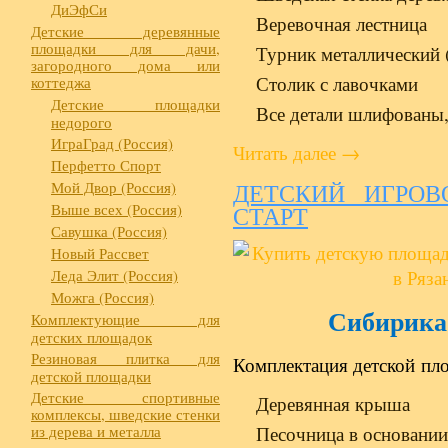
ДиЭфСи
Веревочная лестница
Детские деревянные
площадки для дачи,
Турник металлический 
загородного дома или
Столик с лавочками
коттеджа
Детские площадки
Все детали шлифованы,
недорого
ИграГрад (Россия)
Читать далее
→
Перфетто Спорт
Мой Двор (Россия)
ДЕТСКИЙ ИГРОВ
Выше всех (Россия)
СТАРТ
Савушка (Россия)
Новый Рассвет
Леда Элит (Россия)
Можга (Россия)
Сибирика
Комплектующие для
детских площадок
Резиновая плитка для
Комплектация детской пл
детской площадки
Детские спортивные
Деревянная крыша
комплексы, шведские стенки
из дерева и металла
Песочница в основани