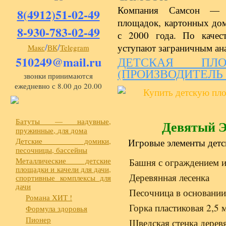
Компания Самсон — р
8(4912)51-02-49
площадок, картонных дом
8-930-783-02-49
с 2000 года. По качес
/
/
уступают заграничным ан
Макс
ВК
Telegram
510249@mail.ru
ДЕТСКАЯ ПЛ
(ПРОИЗВОДИТЕЛЬ
звонки принимаются
ежедневно с 8.00 до 20.00
Батуты — надувные,
Девятый 
пружинные, для дома
Детские домики,
Игровые элементы детс
песочницы, бассейны
Металлические детские
Башня с ограждением 
площадки и качели для дачи,
Деревянная лесенка
спортивные комплексы для
дачи
Песочница в основани
Романа ХИТ !
Горка пластиковая 2,5 
Формула здоровья
Пионер
Шведская стенка дерев