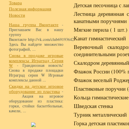
Товара
Детская песочница с л
Полезная информация
Лестница деревянная 
Новости
канатными поручнями
Наша группа Вконтакте
-
Мягкие перила ( 1 шт.)
Приглашаем Вас в нашу
группу
Канат гимнастический
Вконтакте http://vk.com/club69193642
Здесь Вы найдете множество
Веревочный скалодр
фотографий, ...
соединительными розе
Снова в продаже игровые
комплексы Играград Серия
Скалодром деревянный 
W
- Грандиозная новость!
Снова в продаже площадки
Флажок России (100% п
Играград серия W Игровые
Флажок веселый Родже
комплексы данной ...
Скидки на детское игровое
Пластиковые поручни (
оборудование из пластика
-
Акция на игровое
Кольца гимнастические
оборудование из пластика:
Шведская стенка
горки, стойки баскетбольные,
качели, ...
Турник металлический
Горка детская пластико