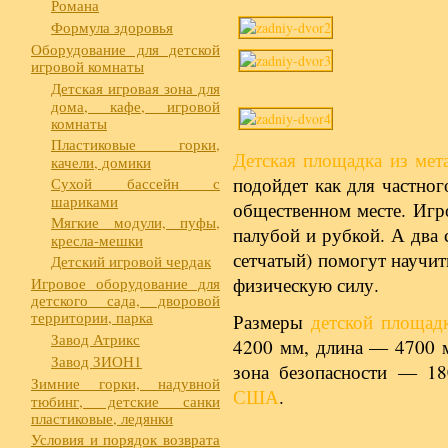
Романа
Формула здоровья
Оборудование для детской
игровой комнаты
Детская игровая зона для
дома, кафе, игровой
комнаты
Пластиковые горки,
Детская площадка из мет
качели, домики
подойдет как для частног
Сухой бассейн с
шариками
общественном месте. Игро
Мягкие модули, пуфы,
палубой и рубкой. А два
кресла-мешки
сетчатый) помогут научит
Детский игровой чердак
физическую силу.
Игровое оборудование для
детского сада, дворовой
территории, парка
Размеры
детской площад
Завод Атрикс
4200 мм, длина — 4700 
Завод ЗИОН1
зона безопасности — 1
Зимние горки, надувной
США
.
тюбинг, детские санки
пластиковые, ледянки
Условия и порядок возврата