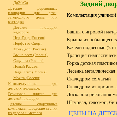
Задний дво
ДиЭфСи
Детские деревянные
площадки для дачи,
Комплектация уличной 
загородного дома или
коттеджа
Детские площадки
Башня с игровой плат
недорого
ИграГрад (Россия)
Крыша из небьющегося
Перфетто Спорт
Качели подвесные (2 шт
Мой Двор (Россия)
Трапеция гимнастическ
Выше всех (Россия)
Савушка (Россия)
Горка детская пластико
Новый Рассвет
Лесенка металлическая
Леда Элит (Россия)
Можга (Россия)
Скалодром сетчатый
Комплектующие для
Скалодром из прочного
детских площадок
Резиновая плитка для
Доска для рисования м
детской площадки
Штурвал, телескоп, би
Детские спортивные
комплексы, шведские стенки
ЦЕНЫ НА ДЕТС
из дерева и металла