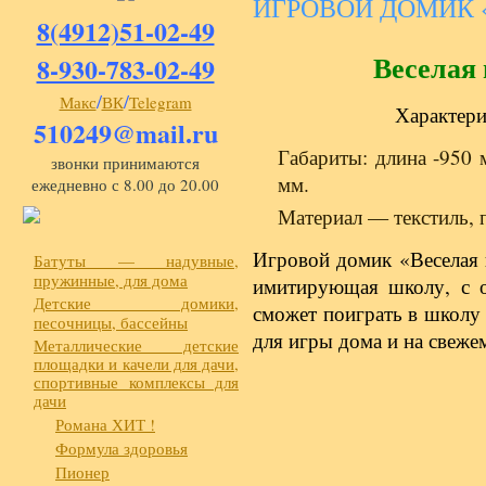
ИГРОВОЙ ДОМИК 
8(4912)51-02-49
Веселая
8-930-783-02-49
/
/
Макс
ВК
Telegram
Характери
510249@mail.ru
Габариты: длина -950
звонки принимаются
мм.
ежедневно с 8.00 до 20.00
Материал — текстиль, 
Игровой домик «Веселая 
Батуты — надувные,
пружинные, для дома
имитирующая школу, с 
Детские домики,
сможет поиграть в школу 
песочницы, бассейны
для игры дома и на свеже
Металлические детские
площадки и качели для дачи,
спортивные комплексы для
дачи
Романа ХИТ !
Формула здоровья
Пионер