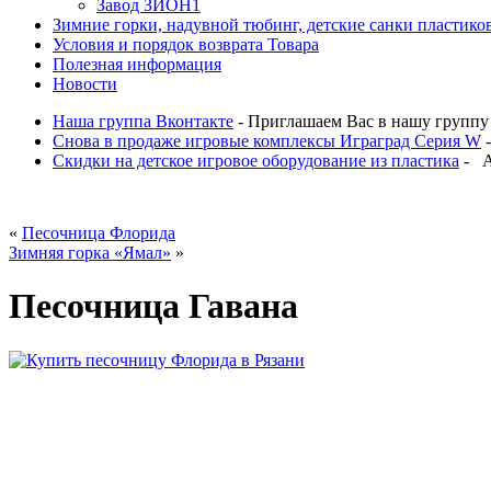
Завод ЗИОН1
Зимние горки, надувной тюбинг, детские санки пластико
Условия и порядок возврата Товара
Полезная информация
Новости
Наша группа Вконтакте
- Приглашаем Вас в нашу группу В
Снова в продаже игровые комплексы Играград Серия W
-
Скидки на детское игровое оборудование из пластика
- Ак
«
Песочница Флорида
Зимняя горка «Ямал»
»
Песочница Гавана