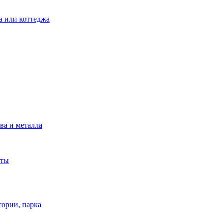
а или коттеджа
ва и металла
аты
тории, парка