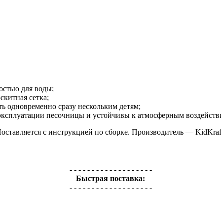
остью для воды;
скитная сетка;
ь одновременно сразу нескольким детям;
эксплуатации песочницы и устойчивы к атмосферным воздейств
оставляется с инструкцией по сборке. Производитель — KidKraf
- - - - - - - - - - - - - - - - - - -
Быстрая поставка:
- - - - - - - - - - - - - - - - - - -