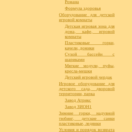
Романа
Формула здоровья
Оборудование для детской
игровой комнаты
Детская игровая зона для
дома, кафе, игровой
комнаты
Пластиковые горки,
качели, домики
Сухой бассейн с
шариками
Мягкие модули, пуфы,
кресла-мешки
Детский игровой чердак
Игровое оборудование для
детского сада, дворовой
территории, парка
Завод Атрикс
Завод ЗИОН1
Зимние горки, надувной
тюбинг, детские санки
пластиковые, ледянки
Условия и порядок возврата