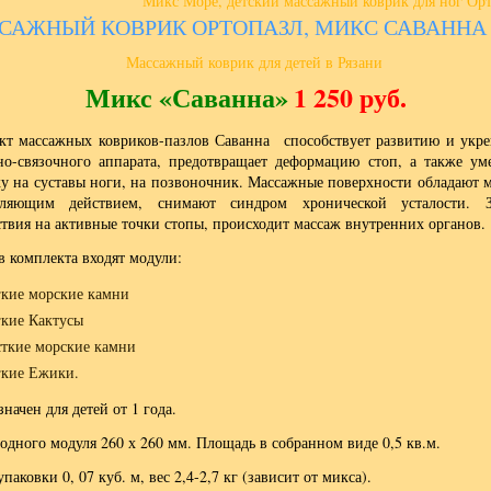
Микс Море, детский массажный коврик для ног Ор
САЖНЫЙ КОВРИК ОРТОПАЗЛ, МИКС САВАННА
Микс «Саванна»
1 250 руб.
кт массажных ковриков-пазлов Саванна способствует развитию и укр
о-связочного аппарата, предотвращает деформацию стоп, а также ум
ку на суставы ноги, на позвоночник. Массажные поверхности обладают
бляющим действием, снимают синдром хронической усталости. 
ствия на активные точки стопы, происходит массаж внутренних органов.
в комплекта входят модули:
кие морские камни
кие Кактусы
ткие морские камни
кие Ежики.
начен для детей от 1 года.
одного модуля 260 х 260 мм. Площадь в собранном виде 0,5 кв.м.
паковки 0, 07 куб. м, вес 2,4-2,7 кг (зависит от микса).