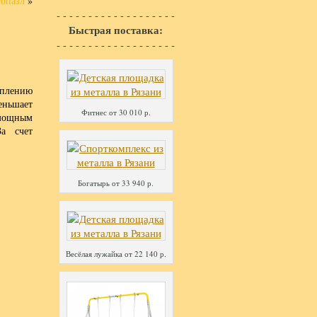
топазл
»
- - - - - - - - - - - - - - - - - - -
Быстрая поставка:
- - - - - - - - - - - - - - - - - - -
еплению
еньшает
Фитнес от 30 010 р.
 мощным
За счет
Богатырь от 33 940 р.
Весёлая лужайка от 22 140 р.