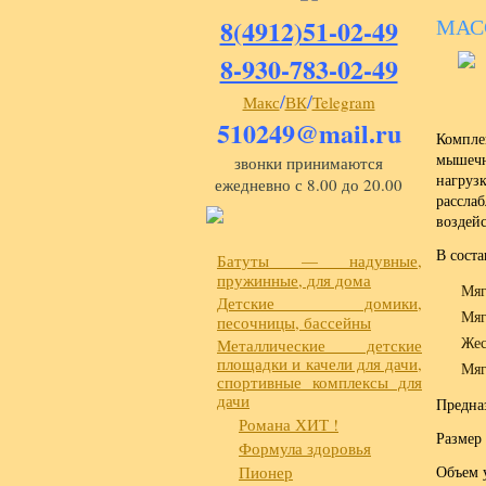
8(4912)51-02-49
МАС
8-930-783-02-49
/
/
Макс
ВК
Telegram
510249@mail.ru
Компле
мышечн
звонки принимаются
нагруз
ежедневно с 8.00 до 20.00
рассла
воздей
В соста
Батуты — надувные,
пружинные, для дома
Мяг
Детские домики,
Мяг
песочницы, бассейны
Жес
Металлические детские
площадки и качели для дачи,
Мяг
спортивные комплексы для
дачи
Предназ
Романа ХИТ !
Размер 
Формула здоровья
Пионер
Объем у