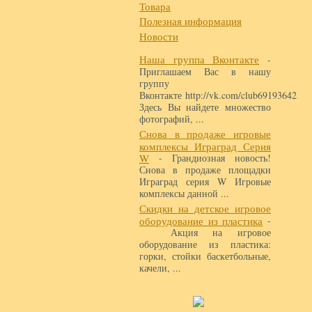
Товара
Полезная информация
Новости
Наша группа Вконтакте
-
Приглашаем Вас в нашу
группу
Вконтакте http://vk.com/club69193642
Здесь Вы найдете множество
фотографий, ...
Снова в продаже игровые
комплексы Играград Серия
W
- Грандиозная новость!
Снова в продаже площадки
Играград серия W Игровые
комплексы данной ...
Скидки на детское игровое
оборудование из пластика
-
Акция на игровое
оборудование из пластика:
горки, стойки баскетбольные,
качели, ...