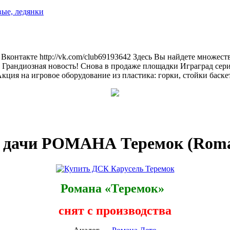
вые, ледянки
контакте http://vk.com/club69193642 Здесь Вы найдете множеств
 Грандиозная новость! Снова в продаже площадки Играград сер
ция на игровое оборудование из пластика: горки, стойки баскетб
 дачи РОМАНА Теремок (Roman
Романа «Теремок»
снят с производства