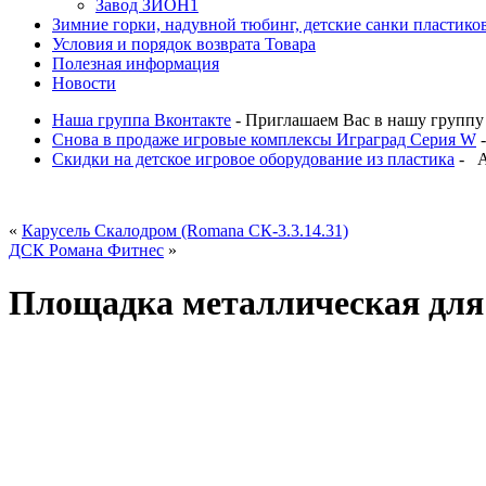
Завод ЗИОН1
Зимние горки, надувной тюбинг, детские санки пластико
Условия и порядок возврата Товара
Полезная информация
Новости
Наша группа Вконтакте
- Приглашаем Вас в нашу группу В
Снова в продаже игровые комплексы Играград Серия W
-
Скидки на детское игровое оборудование из пластика
- Ак
«
Карусель Скалодром (Romana СК-3.3.14.31)
ДСК Романа Фитнес
»
Площадка металлическая для