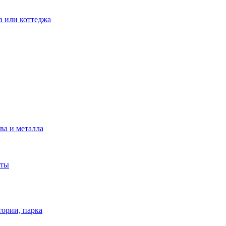
а или коттеджа
ва и металла
аты
тории, парка