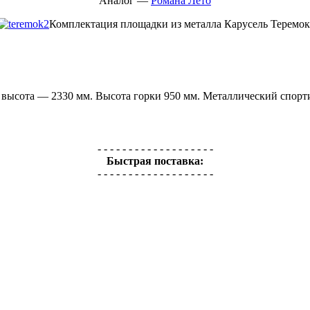
Аналог —
Романа Лето
Комплектация площадки из металла Карусель Теремок
ысота — 2330 мм. Высота горки 950 мм. Металлический спортив
- - - - - - - - - - - - - - - - - - -
Быстрая поставка:
- - - - - - - - - - - - - - - - - - -