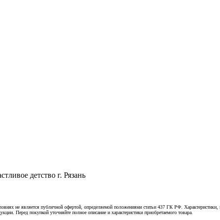
тливое детство г. Рязань
овиях не является публичной офертой, определяемой положениями статьи 437 ГК РФ. Характеристики, к
укции. Перед покупкой уточняйте полное описание и характеристики приобретаемого товара.