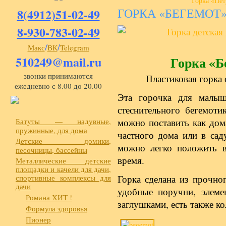
Горка «Пет
ГОРКА «БЕГЕМОТ»
8(4912)51-02-49
8-930-783-02-49
/
/
Макс
ВК
Telegram
510249@mail.ru
Горка «Б
звонки принимаются
Пластиковая горка 
ежедневно с 8.00 до 20.00
Эта горочка для малыш
стеснительного бегемоти
Батуты — надувные,
можно поставить как дома
пружинные, для дома
частного дома или в сад
Детские домики,
можно легко положить 
песочницы, бассейны
время.
Металлические детские
площадки и качели для дачи,
спортивные комплексы для
Горка сделана из прочног
дачи
удобные поручни, элеме
Романа ХИТ !
заглушками, есть также ко
Формула здоровья
Пионер