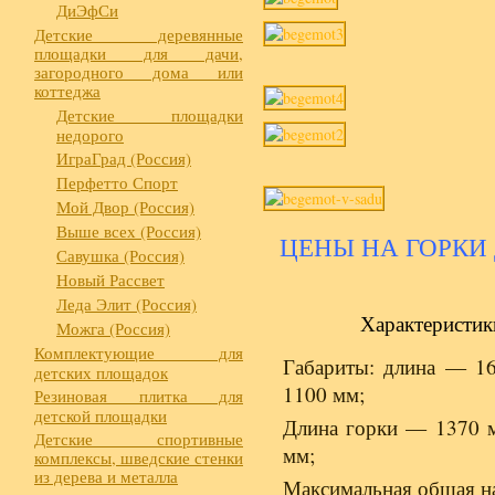
ДиЭфСи
Детские деревянные
площадки для дачи,
загородного дома или
коттеджа
Детские площадки
недорого
ИграГрад (Россия)
Перфетто Спорт
Мой Двор (Россия)
Выше всех (Россия)
ЦЕНЫ НА ГОРКИ
Савушка (Россия)
Новый Рассвет
Леда Элит (Россия)
Характеристик
Можга (Россия)
Комплектующие для
Габариты: длина — 1
детских площадок
1100 мм;
Резиновая плитка для
детской площадки
Длина горки — 1370 м
Детские спортивные
мм;
комплексы, шведские стенки
из дерева и металла
Максимальная общая на