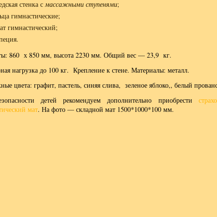
дская стенка с
массажными ступенями
;
ьца гимнастические;
ат гимнастический;
пеция.
ты: 860 х 850 мм, высота 2230 мм. Общий вес — 23,9 кг.
ая нагрузка до 100 кг. Крепление к стене. Материалы: металл.
ые цвета: графит, пастель, синяя слива, зеленое яблоко,, белый прованс
езопасности детей рекомендуем дополнительно приобрести
страх
тический мат
. На фото — складной мат 1500*1000*100 мм.