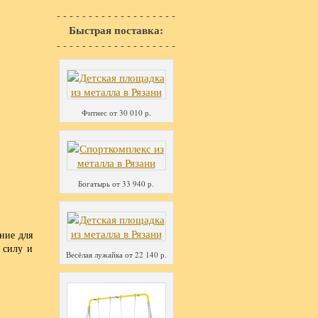
- - - - - - - - - - - - - - - - - - -
Быстрая поставка:
- - - - - - - - - - - - - - - - - - -
Фитнес от 30 010 р.
Богатырь от 33 940 р.
ние для
 силу и
Весёлая лужайка от 22 140 р.