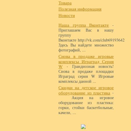
Товара
Полезная информация
Новости
Наша группа Вконтакте
-
Приглашаем Вас в нашу
группу
Вконтакте http://vk.com/club69193642
Здесь Вы найдете множество
фотографий, ...
Снова в продаже игровые
комплексы Играград Серия
W
- Грандиозная новость!
Снова в продаже площадки
Играград серия W Игровые
комплексы данной ...
Скидки на детское игровое
оборудование из пластика
-
Акция на игровое
оборудование из пластика:
горки, стойки баскетбольные,
качели, ...