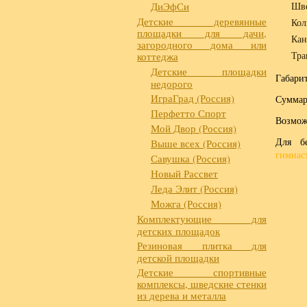
ДиЭфСи
Шве
Детские деревянные
Кол
площадки для дачи,
Кан
загородного дома или
Тра
коттеджа
Детские площадки
Габари
недорого
ИграГрад (Россия)
Суммарн
Перфетто Спорт
Возможн
Мой Двор (Россия)
Для б
Выше всех (Россия)
гимнас
Савушка (Россия)
Новый Рассвет
Леда Элит (Россия)
Можга (Россия)
Комплектующие для
детских площадок
Резиновая плитка для
детской площадки
Детские спортивные
комплексы, шведские стенки
из дерева и металла