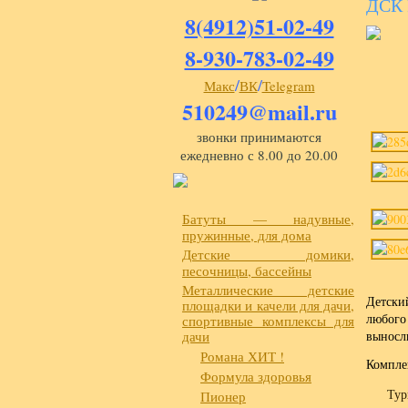
ДСК
8(4912)51-02-49
8-930-783-02-49
/
/
Макс
ВК
Telegram
510249@mail.ru
звонки принимаются
ежедневно с 8.00 до 20.00
Батуты — надувные,
пружинные, для дома
Детские домики,
песочницы, бассейны
Металлические детские
Детски
площадки и качели для дачи,
любого
спортивные комплексы для
дачи
выносл
Романа ХИТ !
Компле
Формула здоровья
Тур
Пионер