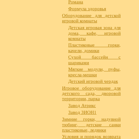
Романа
Формула здоровья
Оборудование для детской
игровой комнаты
Детская игровая зона для
дома, кафе, игровой
комнаты
Пластиковые горки,
качели, домики
Сухой бассейн с
шариками
Мягкие модули, пуфы,
кресла-мешки
Детский игровой чердак
Игровое оборудование для
детского сада, дворовой
территории, парка
Завод Атрикс
Завод ЗИОН1
Зимние горки, надувной
тюбинг, детские санки
пластиковые, ледянки
Условия и порядок возврата