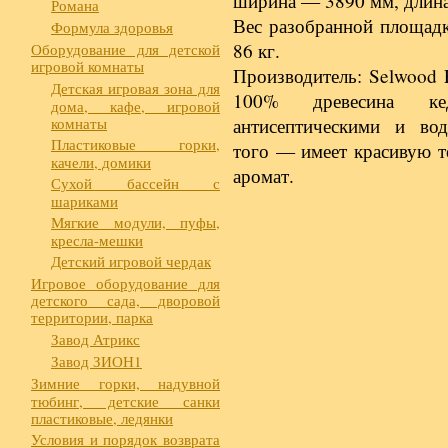
ширина — 3890 мм, длина
Романа
Вес разобранной площадк
Формула здоровья
86 кг.
Оборудование для детской
игровой комнаты
Производитель: Selwood 
Детская игровая зона для
100% древесина ке
дома, кафе, игровой
комнаты
антисептическими и во
Пластиковые горки,
того — имеет красивую т
качели, домики
аромат.
Сухой бассейн с
шариками
Мягкие модули, пуфы,
кресла-мешки
Детский игровой чердак
Игровое оборудование для
детского сада, дворовой
территории, парка
Завод Атрикс
Завод ЗИОН1
Зимние горки, надувной
тюбинг, детские санки
пластиковые, ледянки
Условия и порядок возврата