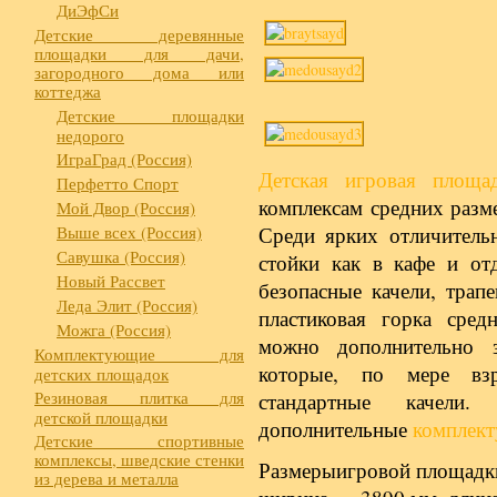
ДиЭфСи
Детские деревянные
площадки для дачи,
загородного дома или
коттеджа
Детские площадки
недорого
ИграГрад (Россия)
Детская игровая площа
Перфетто Спорт
комплексам средних разм
Мой Двор (Россия)
Выше всех (Россия)
Среди ярких отличитель
Савушка (Россия)
стойки как в кафе и от
Новый Рассвет
безопасные качели, трап
Леда Элит (Россия)
пластиковая горка сре
Можга (Россия)
можно дополнительно 
Комплектующие для
которые, по мере взр
детских площадок
Резиновая плитка для
стандартные качели
детской площадки
дополнительные
комплект
Детские спортивные
комплексы, шведские стенки
Размерыигровой площадки
из дерева и металла