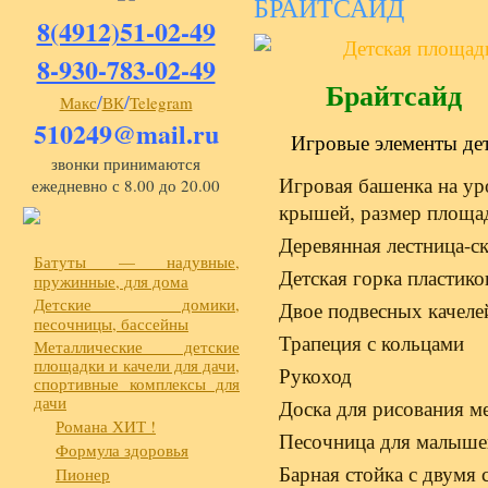
БРАЙТСАЙД
8(4912)51-02-49
8-930-783-02-49
Брайтсайд
/
/
Макс
ВК
Telegram
510249@mail.ru
Игровые элементы де
звонки принимаются
Игровая башенка на ур
ежедневно с 8.00 до 20.00
крышей, размер площа
Деревянная лестница-с
Батуты — надувные,
Детская горка пластик
пружинные, для дома
Детские домики,
Двое подвесных качеле
песочницы, бассейны
Трапеция с кольцами
Металлические детские
площадки и качели для дачи,
Рукоход
спортивные комплексы для
дачи
Доска для рисования м
Романа ХИТ !
Песочница для малыше
Формула здоровья
Барная стойка с двумя 
Пионер