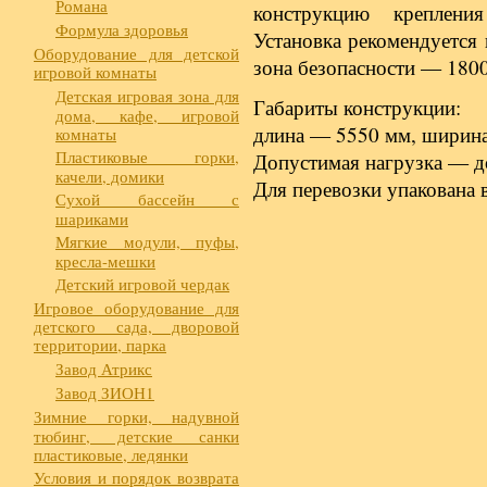
Романа
конструкцию креплени
Формула здоровья
Установка рекомендуется
Оборудование для детской
зона безопасности — 180
игровой комнаты
Детская игровая зона для
Габариты конструкции:
дома, кафе, игровой
длина — 5550 мм, ширина
комнаты
Пластиковые горки,
Допустимая нагрузка — до
качели, домики
Для перевозки упакована 
Сухой бассейн с
шариками
Мягкие модули, пуфы,
кресла-мешки
Детский игровой чердак
Игровое оборудование для
детского сада, дворовой
территории, парка
Завод Атрикс
Завод ЗИОН1
Зимние горки, надувной
тюбинг, детские санки
пластиковые, ледянки
Условия и порядок возврата