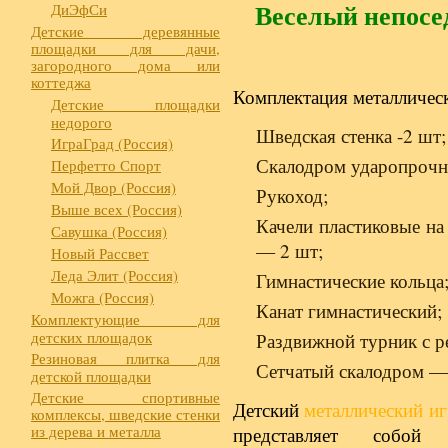
Веселый непосе
ДиЭфСи
Детские деревянные
площадки для дачи,
загородного дома или
коттеджа
Комплектация металлическ
Детские площадки
недорого
Шведская стенка -2 шт;
ИграГрад (Россия)
Скалодром ударопрочн
Перфетто Спорт
Мой Двор (Россия)
Рукоход;
Выше всех (Россия)
Качели пластиковые на
Савушка (Россия)
— 2 шт;
Новый Рассвет
Леда Элит (Россия)
Гимнастические кольца
Можга (Россия)
Канат гимнастический;
Комплектующие для
детских площадок
Раздвижной турник с 
Резиновая плитка для
Сетчатый скалодром —
детской площадки
Детские спортивные
Детский
металлический и
комплексы, шведские стенки
из дерева и металла
представляет собой 