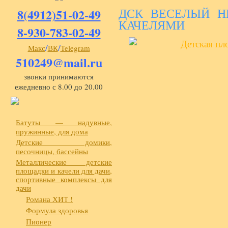
ДСК ВЕСЕЛЫЙ Н
8(4912)51-02-49
КАЧЕЛЯМИ
8-930-783-02-49
/
/
Макс
ВК
Telegram
510249@mail.ru
звонки принимаются
ежедневно с 8.00 до 20.00
Батуты — надувные,
пружинные, для дома
Детские домики,
песочницы, бассейны
Металлические детские
площадки и качели для дачи,
спортивные комплексы для
дачи
Романа ХИТ !
Формула здоровья
Пионер