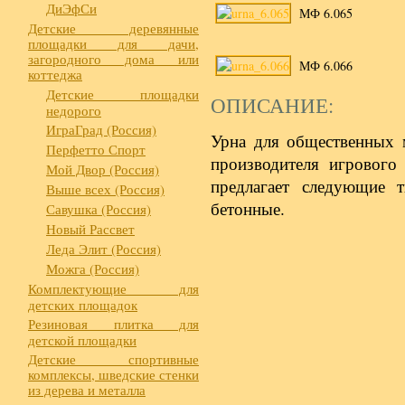
ДиЭфСи
МФ 6.065
Детские деревянные
площадки для дачи,
загородного дома или
МФ 6.066
коттеджа
Детские площадки
ОПИСАНИЕ:
недорого
ИграГрад (Россия)
Урна для общественных м
Перфетто Спорт
производителя игрового
Мой Двор (Россия)
предлагает следующие т
Выше всех (Россия)
бетонные.
Савушка (Россия)
Новый Рассвет
Леда Элит (Россия)
Можга (Россия)
Комплектующие для
детских площадок
Резиновая плитка для
детской площадки
Детские спортивные
комплексы, шведские стенки
из дерева и металла