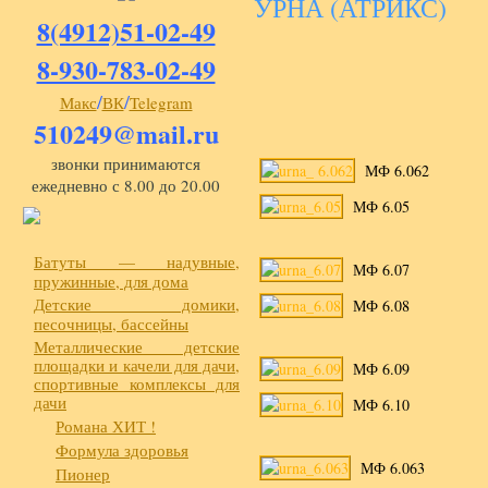
УРНА (АТРИКС)
8(4912)51-02-49
8-930-783-02-49
/
/
Макс
ВК
Telegram
510249@mail.ru
звонки принимаются
МФ 6.062
ежедневно с 8.00 до 20.00
МФ 6.05
Батуты — надувные,
МФ 6.07
пружинные, для дома
Детские домики,
МФ 6.08
песочницы, бассейны
Металлические детские
площадки и качели для дачи,
МФ 6.09
спортивные комплексы для
дачи
МФ 6.10
Романа ХИТ !
Формула здоровья
МФ 6.063
Пионер