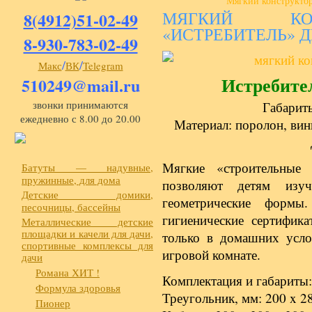
Мягкий конструкто
МЯГКИЙ КО
8(4912)51-02-49
«ИСТРЕБИТЕЛЬ» Д
8-930-783-02-49
/
/
Макс
ВК
Telegram
Истребит
510249@mail.ru
звонки принимаются
Габарит
ежедневно с 8.00 до 20.00
Материал: поролон, вин
Мягкие «строительные 
Батуты — надувные,
пружинные, для дома
позволяют детям изу
Детские домики,
геометрические формы
песочницы, бассейны
гигиенические сертифик
Металлические детские
площадки и качели для дачи,
только в домашних усло
спортивные комплексы для
игровой комнате.
дачи
Романа ХИТ !
Комплектация и габариты:
Формула здоровья
Треугольник, мм: 200 x 2
Пионер