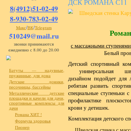
ДСК РОМАНА С11
8(4912)51-02-49
8-930-783-02-49
/
/
Макс
ВК
Telegram
Роман
510249@mail.ru
звонки принимаются
с массажными ступенями.
ежедневно с 8.00 до 20.00
Белый пров
Детский спортивный к
Батуты — надувные,
универсальная шв
пружинные, для дома
дизайном подойдет для
Детские домики,
ребятам развить спорти
песочницы, бассейны
специальные ступеньки 
Металлические детские
площадки и качели для дачи,
профилактике плоскост
спортивные комплексы для
крови у детишек.
дачи
Романа ХИТ !
Комплектация детского с
Формула здоровья
Пионер
Шведская стенка с мас