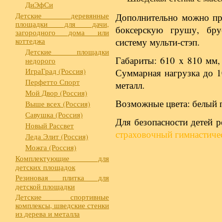
ДиЭфСи
Детские деревянные
Дополнительно можно пр
площадки для дачи,
боксерскую грушу, бру
загородного дома или
коттеджа
систему мульти-стэп.
Детские площадки
Габариты: 610 x 810 мм,
недорого
ИграГрад (Россия)
Суммарная нагрузка до 1
Перфетто Спорт
металл.
Мой Двор (Россия)
Возможные цвета: белый 
Выше всех (Россия)
Савушка (Россия)
Для безопасности детей 
Новый Рассвет
страховочный гимнастиче
Леда Элит (Россия)
Можга (Россия)
Комплектующие для
детских площадок
Резиновая плитка для
детской площадки
Детские спортивные
комплексы, шведские стенки
из дерева и металла