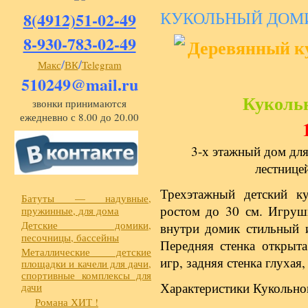
КУКОЛЬНЫЙ ДОМ
8(4912)51-02-49
8-930-783-02-49
/
/
Макс
ВК
Telegram
510249@mail.ru
Куколь
звонки принимаются
ежедневно с 8.00 до 20.00
3-х этажный дом для
лестнице
Трехэтажный детский к
Батуты — надувные,
ростом до 30 см. Игруш
пружинные, для дома
Детские домики,
внутри домик стильный и
песочницы, бассейны
Передняя стенка открыт
Металлические детские
игр, задняя стенка глухая
площадки и качели для дачи,
спортивные комплексы для
Характеристики Кукольно
дачи
Романа ХИТ !