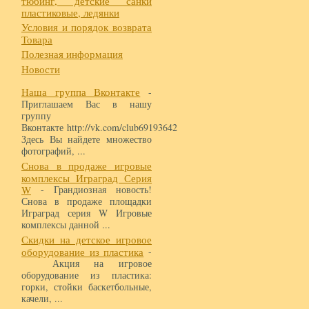
тюбинг, детские санки
пластиковые, ледянки
Условия и порядок возврата
Товара
Полезная информация
Новости
Наша группа Вконтакте
-
Приглашаем Вас в нашу
группу
Вконтакте http://vk.com/club69193642
Здесь Вы найдете множество
фотографий, ...
Снова в продаже игровые
комплексы Играград Серия
W
- Грандиозная новость!
Снова в продаже площадки
Играград серия W Игровые
комплексы данной ...
Скидки на детское игровое
оборудование из пластика
-
Акция на игровое
оборудование из пластика:
горки, стойки баскетбольные,
качели, ...