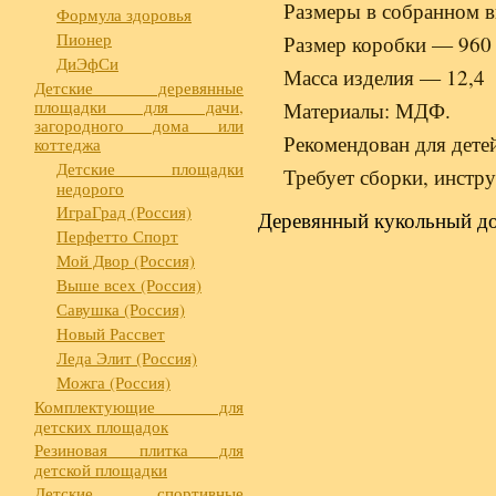
Размеры в собранном в
Формула здоровья
Пионер
Размер коробки — 960 
ДиЭфСи
Масса изделия — 12,4 
Детские деревянные
площадки для дачи,
Материалы: МДФ.
загородного дома или
Рекомендован для детей
коттеджа
Детские площадки
Требует сборки, инстру
недорого
ИграГрад (Россия)
Деревянный кукольный до
Перфетто Спорт
Мой Двор (Россия)
Выше всех (Россия)
Савушка (Россия)
Новый Рассвет
Леда Элит (Россия)
Можга (Россия)
Комплектующие для
детских площадок
Резиновая плитка для
детской площадки
Детские спортивные