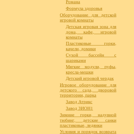
Романа
Формула здоровья
Оборудование для детской
игровой комнаты
Детская игровая зона для
дома, кафе, игровой
комнаты
Пластиковые горки,
качели, домики
Сухой бассейн с
шариками
Мягкие модули, пуфы,
кресла-мешки
Детский игровой чердак
Игровое оборудование для
детского сада, дворовой
территории, парка
Завод Атрикс
Завод ЗИОН1
Зимние горки, надувной
тюбинг, детские санки
пластиковые, ледянки
Условия и порядок возврата