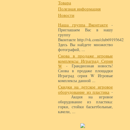
Товара
Полезная информация
Новости
Наша группа Вконтакте
-
Приглашаем Вас в нашу
группу
Вконтакте http://vk.com/club69193642
Здесь Вы найдете множество
фотографий, ...
Снова в продаже игровые
комплексы Играград Серия
W
- Грандиозная новость!
Снова в продаже площадки
Играград серия W Игровые
комплексы данной ...
Скидки на детское игровое
оборудование из пластика
-
Акция на игровое
оборудование из пластика:
горки, стойки баскетбольные,
качели, ...