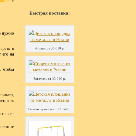
ашня»
»
- - - - - - - - - - - - - - - - - - -
Быстрая поставка:
- - - - - - - - - - - - - - - - - - -
е нужно
грать в
Фитнес от 30 010 р.
 его на
.
, чтобы
Богатырь от 33 940 р.
пример,
леньких
Весёлая лужайка от 22 140 р.
 играет
зненные