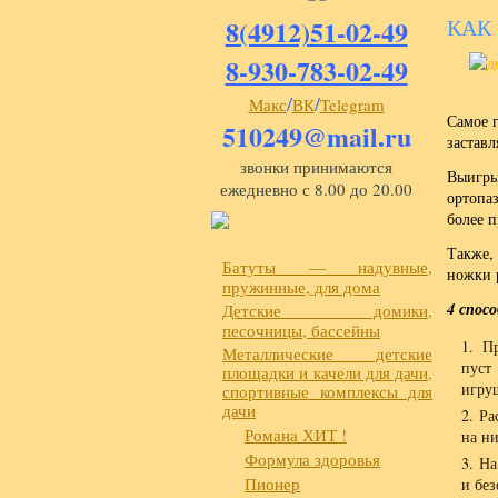
8(4912)51-02-49
КАК
8-930-783-02-49
/
/
Макс
ВК
Telegram
Самое 
510249@mail.ru
заставл
звонки принимаются
Выигры
ежедневно с 8.00 до 20.00
ортопа
более 
Также,
Батуты — надувные,
ножки 
пружинные, для дома
4 спос
Детские домики,
песочницы, бассейны
Пр
Металлические детские
пуст
площадки и качели для дачи,
игруш
спортивные комплексы для
дачи
Ра
Романа ХИТ !
на н
Формула здоровья
На
Пионер
и без