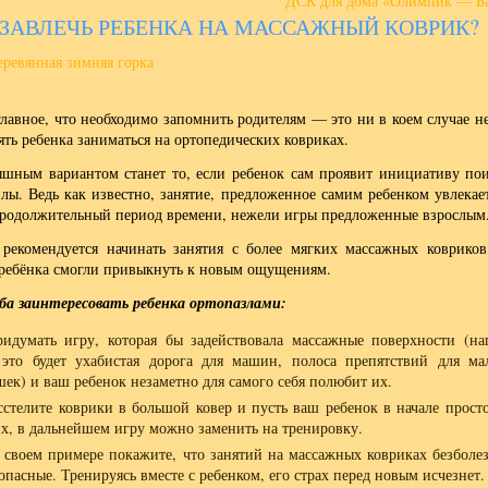
ДСК для дома «Олимпик — Б
 ЗАВЛЕЧЬ РЕБЕНКА НА МАССАЖНЫЙ КОВРИК?
главное, что необходимо запомнить родителям — это ни в коем случае н
ять ребенка заниматься на ортопедических ковриках.
шным вариантом станет то, если ребенок сам проявит инициативу пои
злы. Ведь как известно, занятие, предложенное самим ребенком увлекает
продолжительный период времени, нежели игры предложенные взрослым
 рекомендуется начинать занятия с более мягких массажных ковриков
ребёнка смогли привыкнуть к новым ощущениям.
оба заинтересовать ребенка ортопазлами:
идумать игру, которая бы задействовала массажные поверхности (на
 это будет ухабистая дорога для машин, полоса препятствий для ма
ек) и ваш ребенок незаметно для самого себя полюбит их.
сстелите коврики в большой ковер и пусть ваш ребенок в начале просто
их, в дальнейшем игру можно заменить на тренировку.
 своем примере покажите, что занятий на массажных ковриках безболе
опасные. Тренируясь вместе с ребенком, его страх перед новым исчезнет.