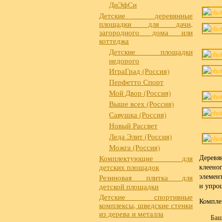
ДиЭфСи
Детские деревянные
площадки для дачи,
загородного дома или
коттеджа
Детские площадки
недорого
ИграГрад (Россия)
Перфетто Спорт
Мой Двор (Россия)
Выше всех (Россия)
Савушка (Россия)
Новый Рассвет
Леда Элит (Россия)
Можга (Россия)
Деревя
Комплектующие для
детских площадок
клеено
элемент
Резиновая плитка для
и упро
детской площадки
Детские спортивные
Компле
комплексы, шведские стенки
из дерева и металла
Баш