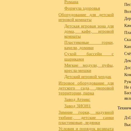
Романа
Пес
Формула здоровья
Вол
Оборудование для детской
Дер
игровой комнаты
Кач
Детская игровая зона для
дома, кафе, игровой
Пла
комнаты
Ска
Пластиковые горки,
Кан
качели, домики
Сухой бассейн с
Счё
шариками
Дек
Мягкие модули, пуфы,
Дос
кресла-мешки
Ком
Детский игровой чердак
Рук
Игровое оборудование для
Не 
детского сада, дворовой
территории, парка
Бас
явл
Завод Атрикс
Завод ЗИОН1
Технич
Зимние горки, надувной
тюбинг, детские санки
ДхШ
пластиковые, ледянки
Выс
Условия и порядок возврата