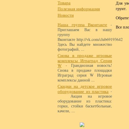
Товара
Для ув
Полезная информация
грунт.
Новости
Обрати
Наша группа Вконтакте
-
Все пл
Приглашаем Вас в нашу
группу
Вконтакте http://vk.com/club69193642
Здесь Вы найдете множество
фотографий, ...
Снова в продаже игровые
комплексы Играград Серия
W
- Грандиозная новость!
Снова в продаже площадки
Играград серия W Игровые
комплексы данной ...
Скидки на детское игровое
оборудование из пластика
-
Акция на игровое
оборудование из пластика:
горки, стойки баскетбольные,
качели, ...