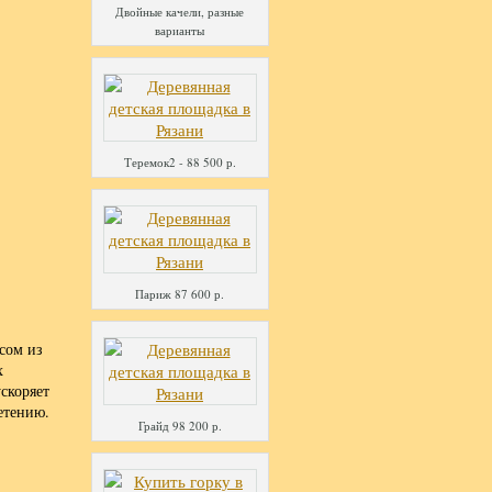
Двойные качели, разные
варианты
Теремок2 - 88 500 р.
Париж 87 600 р.
сом из
х
скоряет
етению.
Грайд 98 200 р.