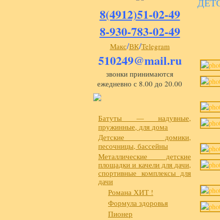
ДЕТ
8(4912)51-02-49
8-930-783-02-49
/
/
Макс
ВК
Telegram
510249@mail.ru
звонки принимаются
ежедневно с 8.00 до 20.00
Батуты — надувные,
пружинные, для дома
Детские домики,
песочницы, бассейны
Металлические детские
площадки и качели для дачи,
спортивные комплексы для
дачи
Романа ХИТ !
Формула здоровья
Пионер