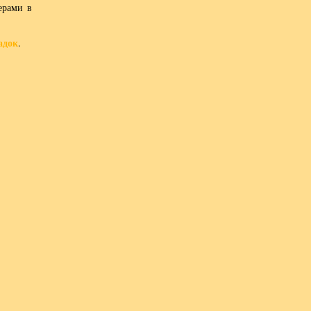
ерами в
адок
.