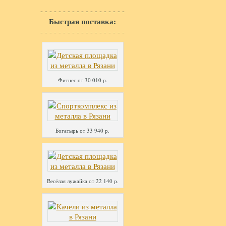
- - - - - - - - - - - - - - - - - - -
Быстрая поставка:
- - - - - - - - - - - - - - - - - - -
Фитнес от 30 010 р.
Богатырь от 33 940 р.
Весёлая лужайка от 22 140 р.