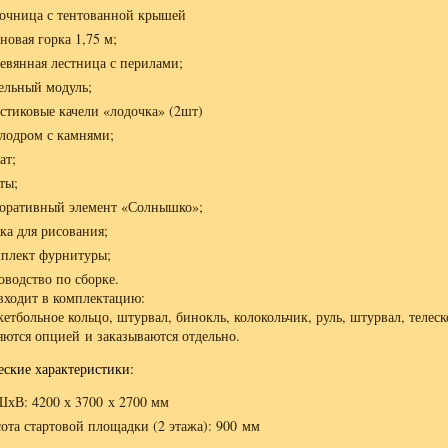
очница с тентованной крышей
новая горка 1,75 м;
евянная лестница с перилами;
ельный модуль;
стиковые качели «лодочка» (2шт)
лодром с камнями;
ат;
ты;
оративный элемент «Солнышко»;
ка для рисования;
плект фурнитуры;
оводство по сборке.
входит в комплектацию:
кетбольное кольцо, штурвал, бинокль, колокольчик, руль, штурвал, телес
яются опцией и заказываются отдельно.
еские характеристики:
хВ: 4200 х 3700 х 2700 мм
ота стартовой площадки (2 этажа): 900 мм