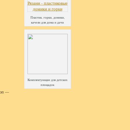
Пластик. горки, домики,
качели для дома и дачи
Комплектующие для детских
площадок
коп —