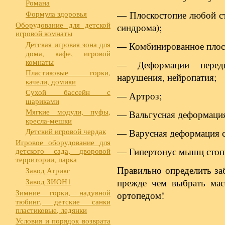
Романа
Формула здоровья
— Плоскостопие любой ст
Оборудование для детской
синдрома);
игровой комнаты
Детская игровая зона для
— Комбинированное плос
дома, кафе, игровой
комнаты
— Деформации передн
Пластиковые горки,
нарушения, нейропатия;
качели, домики
Сухой бассейн с
— Артроз;
шариками
Мягкие модули, пуфы,
— Вальгусная деформация
кресла-мешки
Детский игровой чердак
— Варусная деформация 
Игровое оборудование для
— Гипертонус мышц стоп
детского сада, дворовой
территории, парка
Правильно определить за
Завод Атрикс
Завод ЗИОН1
прежде чем выбрать мас
Зимние горки, надувной
ортопедом!
тюбинг, детские санки
пластиковые, ледянки
Условия и порядок возврата