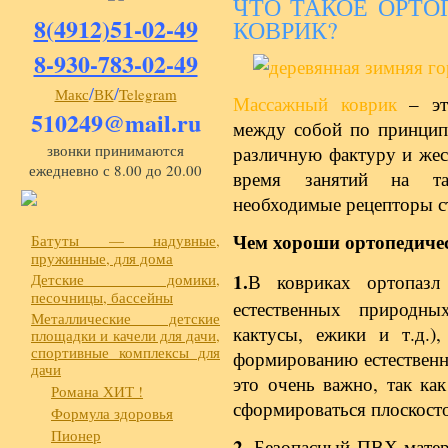
ЧТО ТАКОЕ ОРТ
8(4912)51-02-49
КОВРИК?
8-930-783-02-49
/
/
Макс
ВК
Telegram
Массажный коврик
– это
510249@mail.ru
между собой по принцип
звонки принимаются
различную фактуру и жес
ежедневно с 8.00 до 20.00
время занятий на та
необходимые рецепторы с
Чем хороши ортопедиче
Батуты — надувные,
пружинные, для дома
1.
Детские домики,
В ковриках ортопазл
песочницы, бассейны
естественных природны
Металлические детские
кактусы, ежики и т.д.)
площадки и качели для дачи,
спортивные комплексы для
формированию естественн
дачи
это очень важно, так ка
Романа ХИТ !
сформироваться плоскост
Формула здоровья
Пионер
2.
Безопасный ПВХ-матери