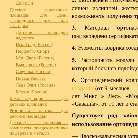
ДиЭфСи
лишен излишней жестко
Детские деревянные
площадки для дачи,
возможность получения т
загородного дома или
коттеджа
3.
Материал ортопазл
Детские площадки
подтверждено сертификата
недорого
ИграГрад (Россия)
4.
Элементы коврика соед
Перфетто Спорт
Мой Двор (Россия)
5.
Расположить модули к
Выше всех (Россия)
который большев подойде
Савушка (Россия)
Новый Рассвет
6.
Ортопедический ков
Леда Элит (Россия)
возраста
(от 9 месяцев —
Можга (Россия)
лет Микс » Лес», «Мо
Комплектующие для
«Саванна», от 10 лет и с
детских площадок
Резиновая плитка для
Существует ряд забо
детской площадки
Детские спортивные
использование ортопед
комплексы, шведские стенки
из дерева и металла
— Плоско-вальгусная уста