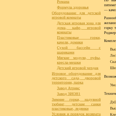
Романа
пятиме
Формула здоровья
— каче
Оборудование для детской
игровой комнаты
Разноо
Детская игровая зона для
желани
дома, кафе, игровой
горку 
комнаты
Роджер
Пластиковые горки,
Компле
качели, домики
Сухой бассейн с
Выс
шариками
Лес
Мягкие модули, пуфы,
Ска
кресла-мешки
Детский игровой чердак
Шир
Игровое оборудование для
Возмож
детского сада, дворовой
территории, парка
Уве
Завод Атрикс
Завод ЗИОН1
Технич
Зимние горки, надувной
ДхШ
тюбинг, детские санки
пластиковые, ледянки
Выс
Условия и порядок возврата
Кле