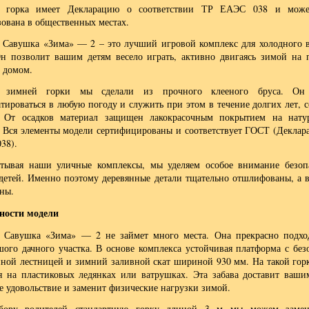
я горка имеет Декларацию о соответствии ТР ЕАЭС 038 и може
зована в общественных местах.
 Савушка «Зима» — 2 – это лучший игровой комплекс для холодного 
Он позволит вашим детям весело играть, активно двигаясь зимой на 
с домом.
с зимней горки мы сделали из прочного клееного бруса. Он
атироваться в любую погоду и служить при этом в течение долгих лет, с
 От осадков материал защищен лакокрасочным покрытием на нату
. Вся элементы модели сертифицированы и соответствует ГОСТ (Деклар
38).
атывая наши уличные комплексы, мы уделяем особое внимание безоп
детей. Именно поэтому деревянные детали тщательно отшлифованы, а в
ены.
ности модели
 Савушка «Зима» — 2 не займет много места. Она прекрасно подхо
шого дачного участка. В основе комплекса устойчивая платформа с без
нной лестницей и зимний заливной скат шириной 930 мм. На такой горк
ся на пластиковых ледянках или ватрушках. Эта забава доставит ваши
е удовольствие и заменит физические нагрузки зимой.
бору родителей стандартную горку длиной 3 м мы можем замен