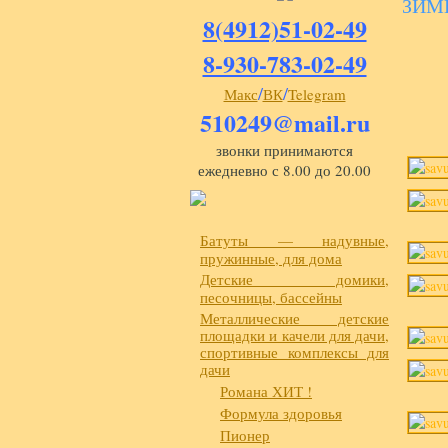
ЗИМ
8(4912)51-02-49
8-930-783-02-49
/
/
Макс
ВК
Telegram
510249@mail.ru
звонки принимаются
ежедневно с 8.00 до 20.00
Батуты — надувные,
пружинные, для дома
Детские домики,
песочницы, бассейны
Металлические детские
площадки и качели для дачи,
спортивные комплексы для
дачи
Романа ХИТ !
Формула здоровья
Пионер