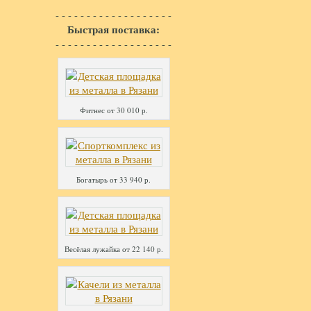
- - - - - - - - - - - - - - - - - - -
Быстрая поставка:
- - - - - - - - - - - - - - - - - - -
Фитнес от 30 010 р.
Богатырь от 33 940 р.
Весёлая лужайка от 22 140 р.