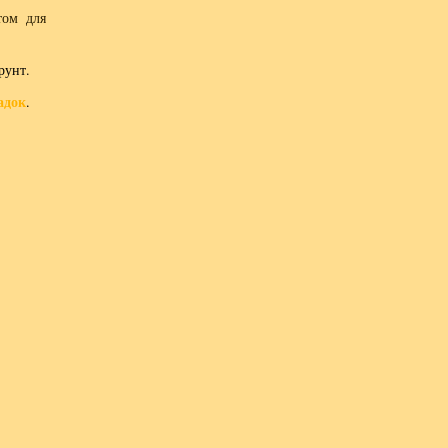
том для
рунт.
адок
.