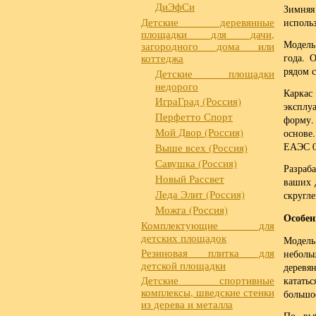
ДиЭфСи
Зимня
Детские деревянные
исполь
площадки для дачи,
Модель
загородного дома или
коттеджа
года. 
рядом 
Детские площадки
недорого
Карка
ИграГрад (Россия)
эксплу
Перфетто Спорт
форму.
Мой Двор (Россия)
основе
ЕАЭС 0
Выше всех (Россия)
Савушка (Россия)
Разраб
Новый Рассвет
ваших 
Леда Элит (Россия)
скругл
Можга (Россия)
Особен
Комплектующие для
детских площадок
Модель
Резиновая плитка для
неболь
детской площадки
деревя
Детские спортивные
катать
комплексы, шведские стенки
большо
из дерева и металла
По вы