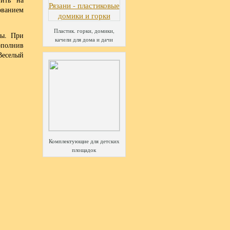
ованием
Пластик. горки, домики,
ты. При
качели для дома и дачи
ополнив
Веселый
Комплектующие для детских
площадок