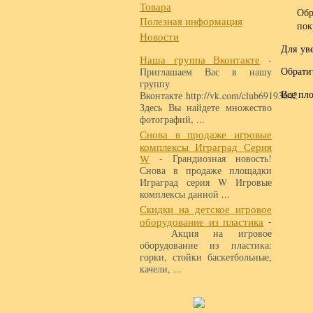
Товара
Обр
Полезная информация
пок
Новости
Для ув
Наша группа Вконтакте
-
Обрати
Приглашаем Вас в нашу
группу
Все пл
Вконтакте http://vk.com/club69193642
Здесь Вы найдете множество
фотографий, ...
Снова в продаже игровые
комплексы Играград Серия
W
- Грандиозная новость!
Снова в продаже площадки
Играград серия W Игровые
комплексы данной ...
Скидки на детское игровое
оборудование из пластика
-
Акция на игровое
оборудование из пластика:
горки, стойки баскетбольные,
качели, ...