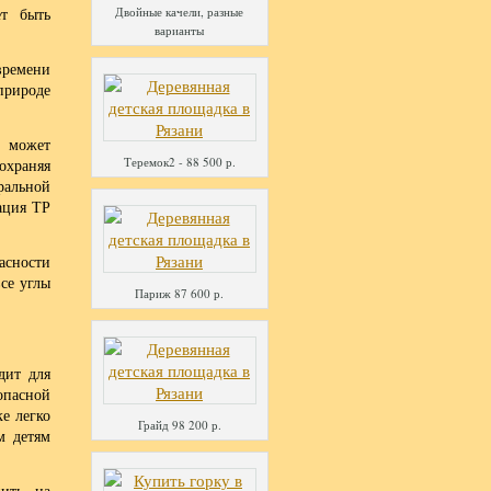
т быть
Двойные качели, разные
варианты
времени
природе
 может
Теремок2 - 88 500 р.
охраняя
ральной
ация ТР
асности
се углы
Париж 87 600 р.
дит для
опасной
е легко
Грайд 98 200 р.
м детям
ить на