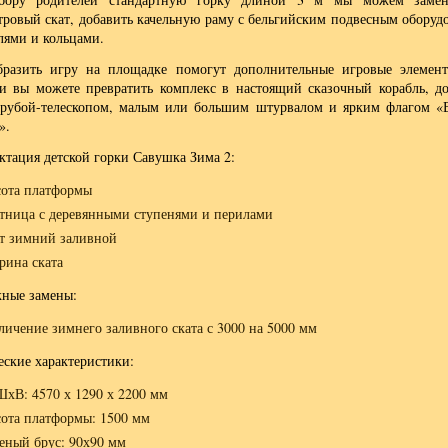
тровый скат, добавить качельную раму с бельгийским подвесным оборуд
лями и кольцами.
бразить игру на площадке помогут дополнительные игровые элемен
и вы можете превратить комплекс в настоящий сказочный корабль, д
трубой-телескопом, малым или большим штурвалом и ярким флагом «
».
ктация детской горки Савушка Зима 2:
ота платформы
тница с деревянными ступенями и перилами
т зимний заливной
ина ската
ные замены:
личение зимнего заливного ската с 3000 на 5000 мм
еские характеристики:
хВ: 4570 х 1290 х 2200 мм
ота платформы: 1500 мм
еный брус: 90х90 мм