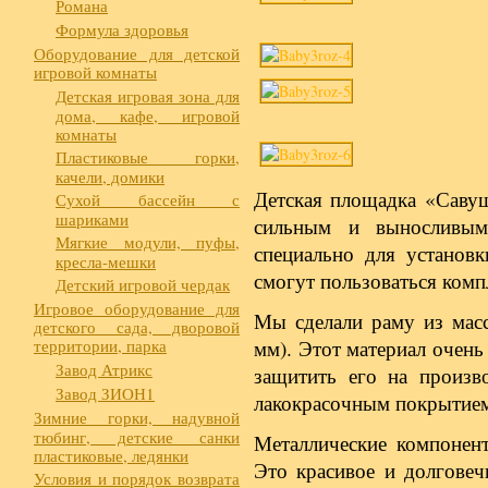
Романа
Формула здоровья
Оборудование для детской
игровой комнаты
Детская игровая зона для
дома, кафе, игровой
комнаты
Пластиковые горки,
качели, домики
Детская площадка «Савуш
Сухой бассейн с
шариками
сильным и выносливым
Мягкие модули, пуфы,
специально для установк
кресла-мешки
смогут пользоваться комп
Детский игровой чердак
Игровое оборудование для
Мы сделали раму из масс
детского сада, дворовой
территории, парка
мм). Этот материал очен
Завод Атрикс
защитить его на произво
Завод ЗИОН1
лакокрасочным покрытием 
Зимние горки, надувной
тюбинг, детские санки
Металлические компонен
пластиковые, ледянки
Это красивое и долговеч
Условия и порядок возврата