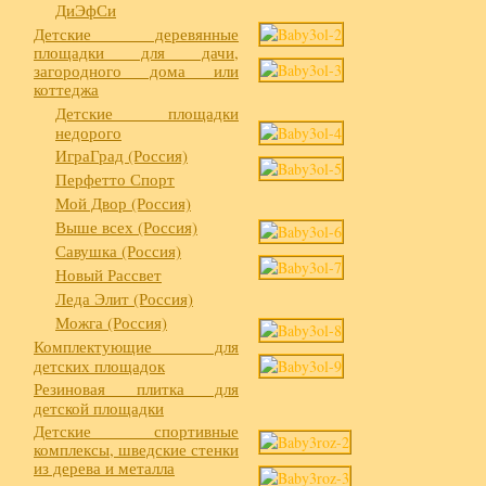
ДиЭфСи
Детские деревянные
площадки для дачи,
загородного дома или
коттеджа
Детские площадки
недорого
ИграГрад (Россия)
Перфетто Спорт
Мой Двор (Россия)
Выше всех (Россия)
Савушка (Россия)
Новый Рассвет
Леда Элит (Россия)
Можга (Россия)
Комплектующие для
детских площадок
Резиновая плитка для
детской площадки
Детские спортивные
комплексы, шведские стенки
из дерева и металла