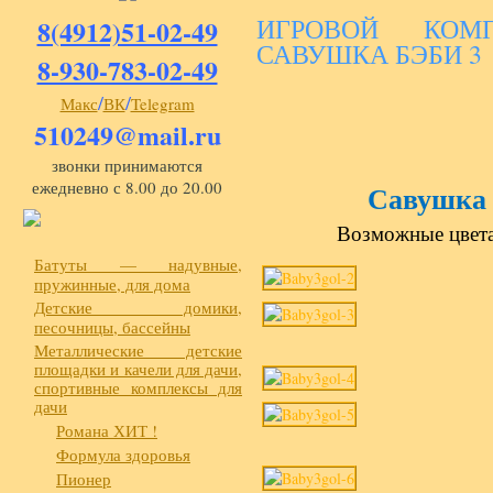
ИГРОВОЙ КОМ
8(4912)51-02-49
САВУШКА БЭБИ 3
8-930-783-02-49
/
/
Макс
ВК
Telegram
510249@mail.ru
звонки принимаются
ежедневно с 8.00 до 20.00
Савушка 
Возможные цвета
Батуты — надувные,
пружинные, для дома
Детские домики,
песочницы, бассейны
Металлические детские
площадки и качели для дачи,
спортивные комплексы для
дачи
Романа ХИТ !
Формула здоровья
Пионер