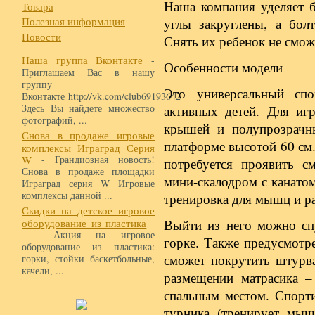
Наша компания уделяет 
Товара
Полезная информация
углы закруглены, а бо
Новости
Снять их ребенок не смож
Наша группа Вконтакте
-
Особенности модели
Приглашаем Вас в нашу
группу
Это универсальный спо
Вконтакте http://vk.com/club69193642
Здесь Вы найдете множество
активных детей. Для и
фотографий, ...
крышей и полупрозрачн
Снова в продаже игровые
платформе высотой 60 см
комплексы Играград Серия
W
- Грандиозная новость!
потребуется проявить с
Снова в продаже площадки
мини-скалодром с канато
Играград серия W Игровые
комплексы данной ...
тренировка для мышц и р
Скидки на детское игровое
оборудование из пластика
-
Выйти из него можно сп
Акция на игровое
горке. Также предусмотр
оборудование из пластика:
сможет покрутить штурва
горки, стойки баскетбольные,
качели, ...
размещении матрасика –
спальным местом. Спорти
турника (тренирует мыш