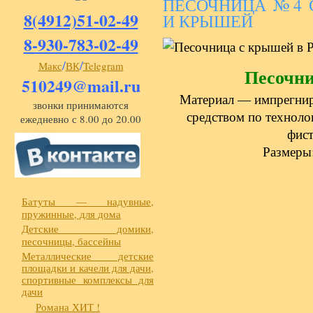
ПЕСОЧНИЦА №4 
8(4912)51-02-49
И КРЫШЕЙ
8-930-783-02-49
/
/
Макс
ВК
Telegram
Песочн
510249@mail.ru
Материал — импрегнир
звонки принимаются
средством по техноло
ежедневно с 8.00 до 20.00
фист
Размеры
Батуты — надувные,
пружинные, для дома
Детские домики,
песочницы, бассейны
Металлические детские
площадки и качели для дачи,
спортивные комплексы для
дачи
Романа ХИТ !