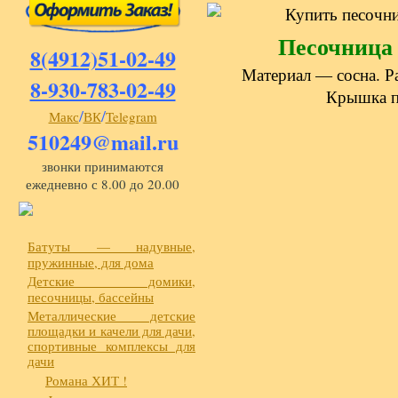
Песочница 
8(4912)51-02-49
Материал — сосна. Р
8-930-783-02-49
Крышка п
/
/
Макс
ВК
Telegram
510249@mail.ru
звонки принимаются
ежедневно с 8.00 до 20.00
Батуты — надувные,
пружинные, для дома
Детские домики,
песочницы, бассейны
Металлические детские
площадки и качели для дачи,
спортивные комплексы для
дачи
Романа ХИТ !