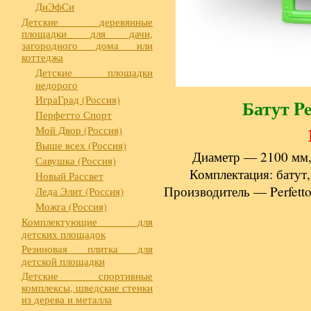
ДиЭфСи
Детские деревянные
площадки для дачи,
загородного дома или
коттеджа
Детские площадки
недорого
ИграГрад (Россия)
Батут Pe
Перфетто Спорт
Мой Двор (Россия)
Выше всех (Россия)
Диаметр — 2100 мм, 
Савушка (Россия)
Комплектация: батут,
Новый Рассвет
Производитель — Perfetto
Леда Элит (Россия)
Можга (Россия)
Комплектующие для
детских площадок
Резиновая плитка для
детской площадки
Детские спортивные
комплексы, шведские стенки
из дерева и металла