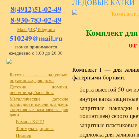
ЛЕДОВЫЕ КАТКИ
8(4912)51-02-49
8-930-783-02-49
/
/
Макс
ВК
Telegram
Комплект для 
510249@mail.ru
от
звонки принимаются
ежедневно с 8.00 до 20.00
Комплект 1 — для залив
Батуты — надувные,
фанерными бортами:
пружинные, для дома
Детские домики,
борта высотой 50 см и
песочницы, бассейны
внутри катка защитные 
Металлические детские
площадки и качели для дачи,
защитные накладки 
спортивные комплексы для
дачи
полиэтилен) серого цве
Романа ХИТ !
защитные пластиковые 
Формула здоровья
подложка для заливки 
Пионер