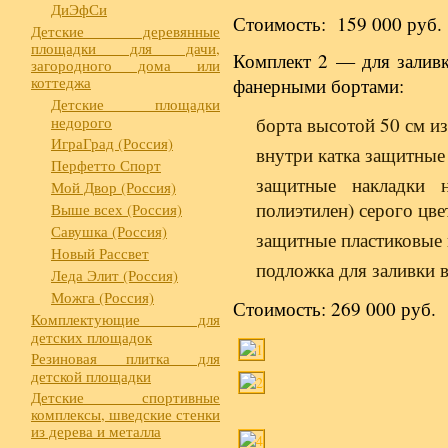
ДиЭфСи
Стоимость: 159 000 руб.
Детские деревянные
площадки для дачи,
Комплект 2 — для заливк
загородного дома или
коттеджа
фанерными бортами:
Детские площадки
недорого
борта высотой 50 см и
ИграГрад (Россия)
внутри катка защитные 
Перфетто Спорт
защитные накладки 
Мой Двор (Россия)
полиэтилен) серого цве
Выше всех (Россия)
Савушка (Россия)
защитные пластиковые 
Новый Рассвет
подложка для заливки 
Леда Элит (Россия)
Можга (Россия)
Стоимость: 269 000 руб.
Комплектующие для
детских площадок
Резиновая плитка для
детской площадки
Детские спортивные
комплексы, шведские стенки
из дерева и металла