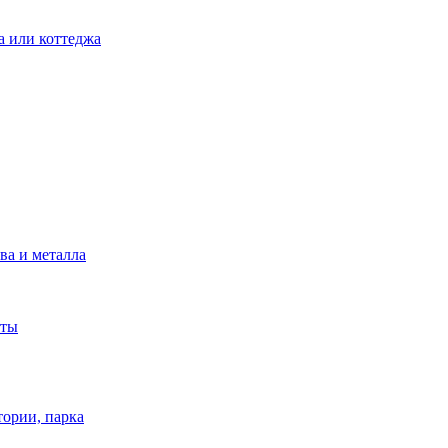
а или коттеджа
ва и металла
аты
тории, парка