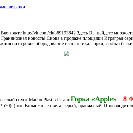
вые, ледянки
контакте http://vk.com/club69193642 Здесь Вы найдете множеств
 Грандиозная новость! Снова в продаже площадки Играград сер
ция на игровое оборудование из пластика: горки, стойки баскетб
Горка «Apple»
8 4
0*570(в) мм. Возможные цвета: серый, оранжевый. Производите