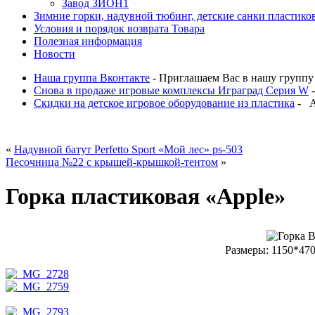
Завод ЗИОН1
Зимние горки, надувной тюбинг, детские санки пластико
Условия и порядок возврата Товара
Полезная информация
Новости
Наша группа Вконтакте
- Приглашаем Вас в нашу группу В
Снова в продаже игровые комплексы Играград Серия W
-
Скидки на детское игровое оборудование из пластика
- Ак
«
Надувной батут Perfetto Sport «Мой лес» ps-503
Песочница №22 с крышей-крышкой-тентом
»
Горка пластиковая «Apple»
Размеры: 1150*47