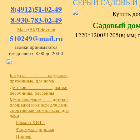
СЕРЫЙ САДОВЫЙ 
8(4912)51-02-49
8-930-783-02-49
Садовый до
/
/
Макс
ВК
Telegram
1220*1200*1205(в) мм; сд
510249@mail.ru
звонки принимаются
ежедневно с 8.00 до 20.00
Батуты — надувные,
пружинные, для дома
Детские домики,
песочницы, бассейны
Металлические детские
площадки и качели для дачи,
спортивные комплексы для
дачи
Романа ХИТ !
Формула здоровья
Пионер