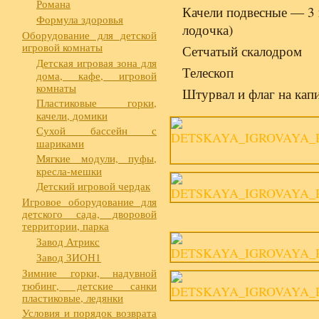
Романа
Качели подвесные — 3 ш
Формула здоровья
лодочка)
Оборудование для детской
игровой комнаты
Сетчатый скалодром
Детская игровая зона для
Телескоп
дома, кафе, игровой
комнаты
Штурвал и флаг на кап
Пластиковые горки,
качели, домики
Сухой бассейн с
шариками
Мягкие модули, пуфы,
кресла-мешки
Детский игровой чердак
Игровое оборудование для
детского сада, дворовой
территории, парка
Завод Атрикс
Завод ЗИОН1
Зимние горки, надувной
тюбинг, детские санки
пластиковые, ледянки
Условия и порядок возврата