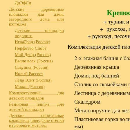
ДиЭфСи
Детские деревянные
Крепо
площадки для дачи,
загородного дома или
+ турник и
коттеджа
+ рукоход, 
Детские площадки
+ рукоход, песоч
недорого
ИграГрад (Россия)
Комплектация детской пл
Перфетто Спорт
Мой Двор (Россия)
2-х этажная башня с б
Выше всех (Россия)
Деревянная крыша
Савушка (Россия)
Новый Рассвет
Домик под башней
Леда Элит (Россия)
Столик со скамейками 
Можга (Россия)
Лестница с деревянным
Комплектующие для
детских площадок
Скалодром
Резиновая плитка для
детской площадки
Метал.поручни для лес
Детские спортивные
Пластиковая горка вол
комплексы, шведские стенки
из дерева и металла
мм)