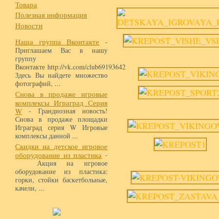
Товара
Полезная информация
Новости
Наша группа Вконтакте
-
Приглашаем Вас в нашу
группу
Вконтакте http://vk.com/club69193642
Здесь Вы найдете множество
фотографий, ...
Снова в продаже игровые
комплексы Играград Серия
W
- Грандиозная новость!
Снова в продаже площадки
Играград серия W Игровые
комплексы данной ...
Скидки на детское игровое
оборудование из пластика
-
Акция на игровое
оборудование из пластика:
горки, стойки баскетбольные,
качели, ...