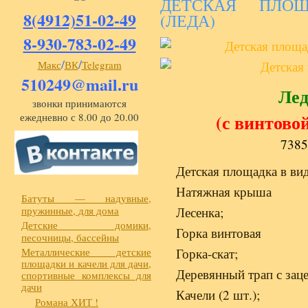
ДЕТСКАЯ ПЛОЩ
8(4912)51-02-49
(ЛЕДА)
8-930-783-02-49
/
/
Макс
ВК
Telegram
510249@mail.ru
Лед
звонки принимаются
(с винтовой
ежедневно с 8.00 до 20.00
7385
Детская площадка в ви
Натяжная крыша
Батуты — надувные,
пружинные, для дома
Лесенка;
Детские домики,
Горка винтовая
песочницы, бассейны
Металлические детские
Горка-скат;
площадки и качели для дачи,
Деревянный трап с заце
спортивные комплексы для
дачи
Качели (2 шт.);
Романа ХИТ !