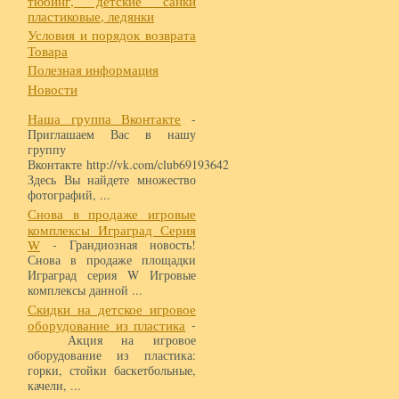
тюбинг, детские санки
пластиковые, ледянки
Условия и порядок возврата
Товара
Полезная информация
Новости
Наша группа Вконтакте
-
Приглашаем Вас в нашу
группу
Вконтакте http://vk.com/club69193642
Здесь Вы найдете множество
фотографий, ...
Снова в продаже игровые
комплексы Играград Серия
W
- Грандиозная новость!
Снова в продаже площадки
Играград серия W Игровые
комплексы данной ...
Скидки на детское игровое
оборудование из пластика
-
Акция на игровое
оборудование из пластика:
горки, стойки баскетбольные,
качели, ...