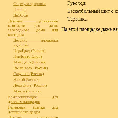
Рукоход;
Формула здоровья
Пионер
Баскетбольный щит с к
ДиЭфСи
Тарзанка.
Детские деревянные
площадки для дачи,
На этой площадке даже вз
загородного дома или
коттеджа
Детские площадки
недорого
ИграГрад (Россия)
Перфетто Спорт
Мой Двор (Россия)
Выше всех (Россия)
Савушка (Россия)
Новый Рассвет
Леда Элит (Россия)
Можга (Россия)
Комплектующие для
детских площадок
Резиновая плитка для
детской площадки
Детские спортивные