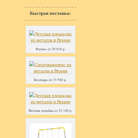
- - - - - - - - - - - - - - - - - - -
Быстрая поставка:
- - - - - - - - - - - - - - - - - - -
Фитнес от 30 010 р.
Богатырь от 33 940 р.
Весёлая лужайка от 22 140 р.