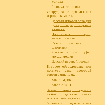
Романа
Формула здоровья
Оборудование для детской
игровой комнаты
Детская игровая зона для
дома, кафе, игровой
комнаты
Пластиковые горки,
качели, домики
Сухой бассейн с
шариками
Мягкие модули, пуфы,
кресла-мешки
Детский игровой чердак
Игровое оборудование для
детского сада, дворовой
территории, парка
Завод Атрикс
Завод ЗИОН1
Зимние горки, надувной
тюбинг, детские санки
пластиковые, ледянки
Условия и порядок возврата