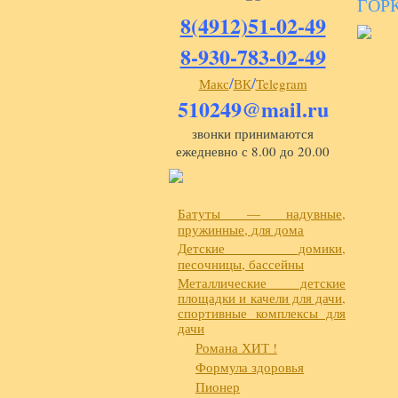
ГОР
8(4912)51-02-49
8-930-783-02-49
/
/
Макс
ВК
Telegram
510249@mail.ru
звонки принимаются
ежедневно с 8.00 до 20.00
Батуты — надувные,
пружинные, для дома
Детские домики,
песочницы, бассейны
Металлические детские
площадки и качели для дачи,
спортивные комплексы для
дачи
Романа ХИТ !
Формула здоровья
Пионер