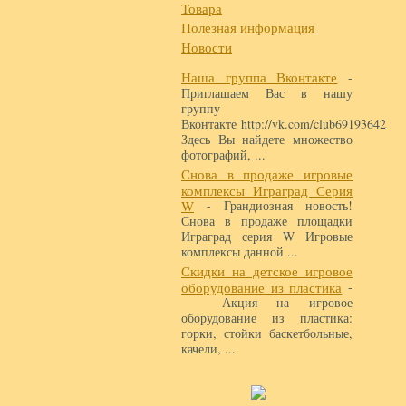
Товара
Полезная информация
Новости
Наша группа Вконтакте
-
Приглашаем Вас в нашу
группу
Вконтакте http://vk.com/club69193642
Здесь Вы найдете множество
фотографий, ...
Снова в продаже игровые
комплексы Играград Серия
W
- Грандиозная новость!
Снова в продаже площадки
Играград серия W Игровые
комплексы данной ...
Скидки на детское игровое
оборудование из пластика
-
Акция на игровое
оборудование из пластика:
горки, стойки баскетбольные,
качели, ...