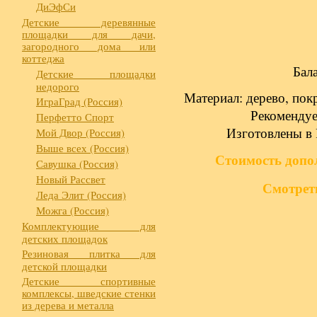
ДиЭфСи
Детские деревянные
площадки для дачи,
загородного дома или
коттеджа
Бал
Детские площадки
недорого
Материал: дерево, пок
ИграГрад (Россия)
Рекомендуем
Перфетто Спорт
Изготовлены в 
Мой Двор (Россия)
Выше всех (Россия)
Стоимость доп
Савушка (Россия)
Новый Рассвет
Смотрет
Леда Элит (Россия)
Можга (Россия)
Комплектующие для
детских площадок
Резиновая плитка для
детской площадки
Детские спортивные
комплексы, шведские стенки
из дерева и металла