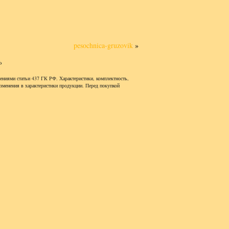
pesochnica-gruzovik
»
ь
ениями статьи 437 ГК РФ. Характеристики, комплектность,
изменения в характеристики продукции. Перед покупкой