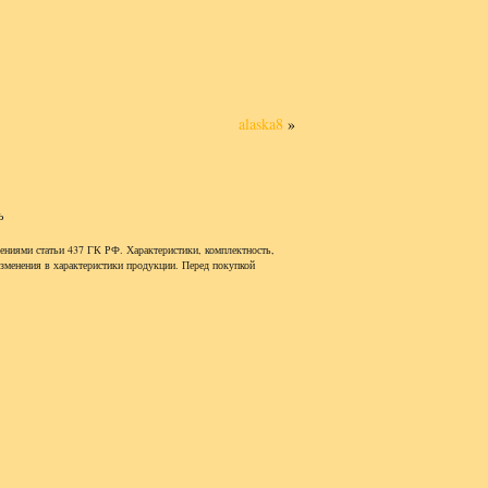
alaska8
»
ь
ениями статьи 437 ГК РФ. Характеристики, комплектность,
изменения в характеристики продукции. Перед покупкой