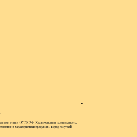
»
ь
ениями статьи 437 ГК РФ. Характеристики, комплектность,
изменения в характеристики продукции. Перед покупкой