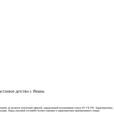
тливое детство г. Рязань
овиях не является публичной офертой, определяемой положениями статьи 437 ГК РФ. Характеристики, к
укции. Перед покупкой уточняйте полное описание и характеристики приобретаемого товара.