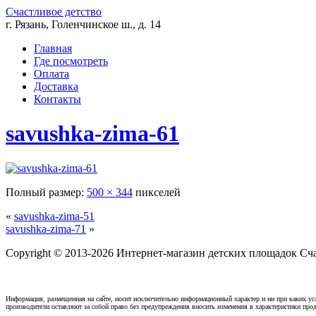
Счастливое детство
г. Рязань, Голенчинское ш., д. 14
Главная
Где посмотреть
Оплата
Доставка
Контакты
savushka-zima-61
Полный размер:
500 × 344
пикселей
«
savushka-zima-51
savushka-zima-71
»
Copyright © 2013-2026 Интернет-магазин детских площадок Счас
Информация, размещенная на сайте, носит исключительно информационный характер и ни при каких усл
производители оставляют за собой право без предупреждения вносить изменения в характеристики прод