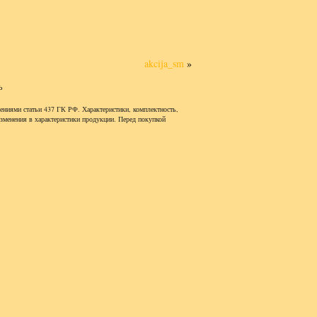
akcija_sm
»
ь
ениями статьи 437 ГК РФ. Характеристики, комплектность,
изменения в характеристики продукции. Перед покупкой