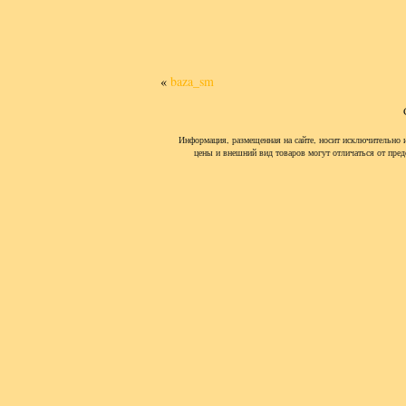
«
baza_sm
Информация, размещенная на сайте, носит исключительно 
цены и внешний вид товаров могут отличаться от пред