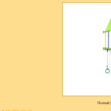
Полный 
«
start_baby_plus_sm