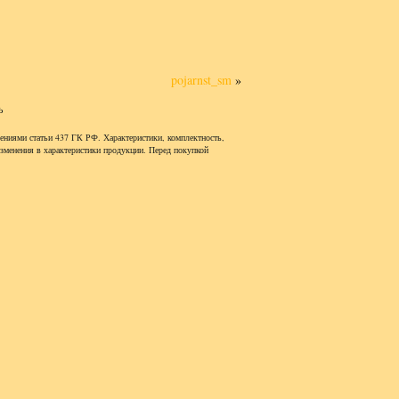
pojarnst_sm
»
ь
ениями статьи 437 ГК РФ. Характеристики, комплектность,
изменения в характеристики продукции. Перед покупкой