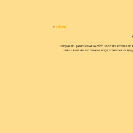
«
raketa
Информация, размещенная на сайте, носит исключительно 
цены и внешний вид товаров могут отличаться от пред