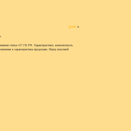
poni
»
ь
ениями статьи 437 ГК РФ. Характеристики, комплектность,
изменения в характеристики продукции. Перед покупкой