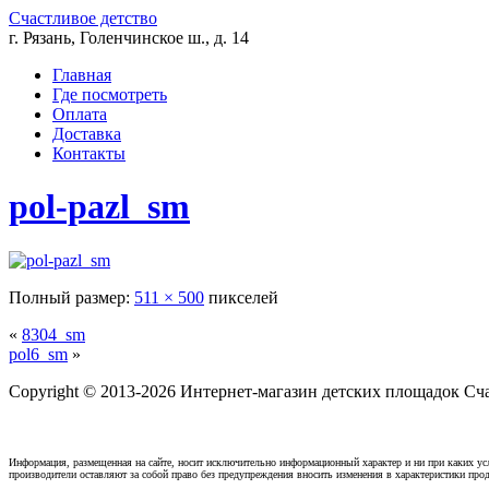
Счастливое детство
г. Рязань, Голенчинское ш., д. 14
Главная
Где посмотреть
Оплата
Доставка
Контакты
pol-pazl_sm
Полный размер:
511 × 500
пикселей
«
8304_sm
pol6_sm
»
Copyright © 2013-2026 Интернет-магазин детских площадок Счас
Информация, размещенная на сайте, носит исключительно информационный характер и ни при каких усл
производители оставляют за собой право без предупреждения вносить изменения в характеристики прод