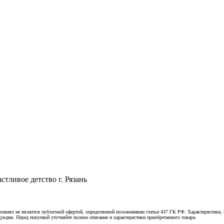
тливое детство г. Рязань
овиях не является публичной офертой, определяемой положениями статьи 437 ГК РФ. Характеристики, к
укции. Перед покупкой уточняйте полное описание и характеристики приобретаемого товара.