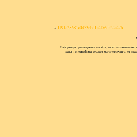
«
1f91a28681c0473ebd1e4f56de22e476
Информация, размещенная на сайте, носит исключительно 
цены и внешний вид товаров могут отличаться от пред