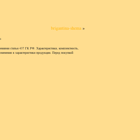
brigantina-shema
»
ь
ениями статьи 437 ГК РФ. Характеристики, комплектность,
изменения в характеристики продукции. Перед покупкой