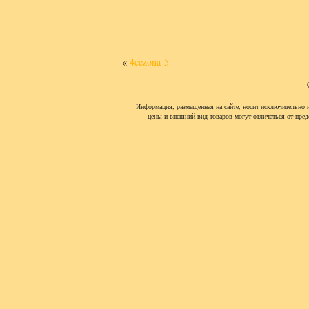
«
4cezona-5
Информация, размещенная на сайте, носит исключительно 
цены и внешний вид товаров могут отличаться от пред