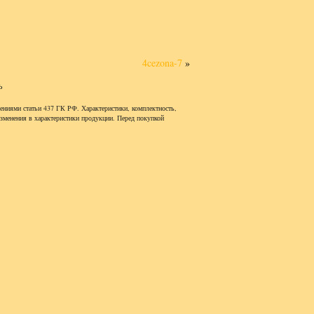
4cezona-7
»
ь
ениями статьи 437 ГК РФ. Характеристики, комплектность,
изменения в характеристики продукции. Перед покупкой